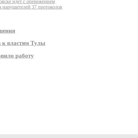
овске идет с опережением
а нарушителей 37 протоколов
ещения
в к властям Тулы
овило работу