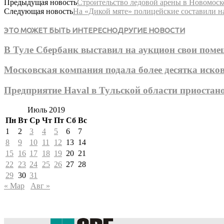
Предыдущая новость
Строительство ледовой арены в Новомоск
Следующая новость
На «Дикой мяте» полицейские составили н
ЭТО МОЖЕТ БЫТЬ ИНТЕРЕСНО
ДРУГИЕ НОВОСТИ
В Туле Сбербанк выставил на аукцион свои пом
Московская компания подала более десятка иско
Предприятие Haval в Тульской области приостан
Июль 2019
Пн
Вт
Ср
Чт
Пт
Сб
Вс
1
2
3
4
5
6
7
8
9
10
11
12
13
14
15
16
17
18
19
20
21
22
23
24
25
26
27
28
29
30
31
« Мар
Авг »