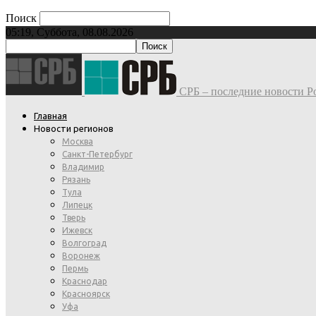
Поиск
05:19, Суббота, 08.08.2026
СРБ – последние новости Ро
Главная
Новости регионов
Москва
Санкт-Петербург
Владимир
Рязань
Тула
Липецк
Тверь
Ижевск
Волгоград
Воронеж
Пермь
Краснодар
Красноярск
Уфа