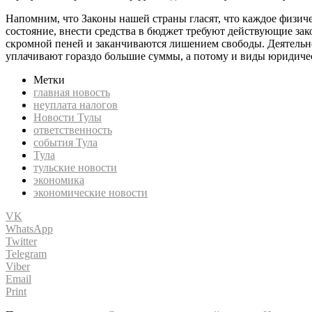
Напомним, что Законы нашей страны гласят, что каждое физичес
состояние, внести средства в бюджет требуют действующие за
скромной пеней и заканчиваются лишением свободы. Деятельно
уплачивают гораздо большие суммы, а потому и виды юридиче
Метки
главная новость
неуплата налогов
Новости Тулы
ответственность
события Тула
Тула
тульские новости
экономика
экономические новости
VK
WhatsApp
Twitter
Telegram
Viber
Email
Print