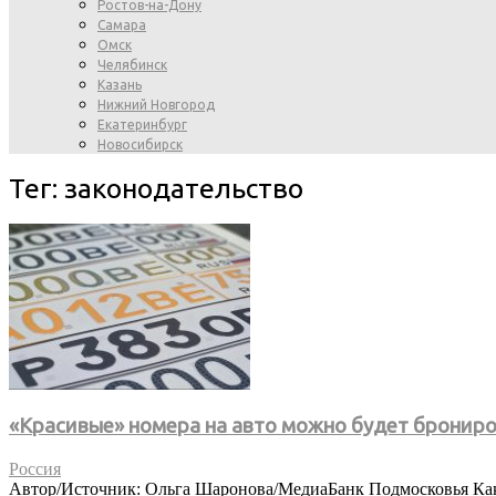
Ростов-на-Дону
Самара
Омск
Челябинск
Казань
Нижний Новгород
Екатеринбург
Новосибирск
Тег: законодательство
«Красивые» номера на авто можно будет брониро
Россия
Автор/Источник: Ольга Шаронова/МедиаБанк Подмосковья Как