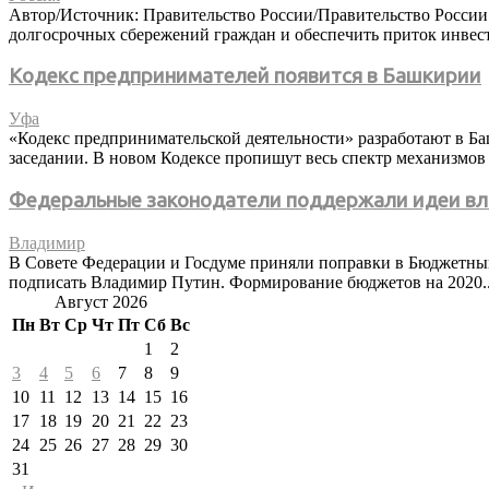
Автор/Источник: Правительство России/Правительство России
долгосрочных сбережений граждан и обеспечить приток инвес
Кодекс предпринимателей появится в Башкирии
Уфа
«Кодекс предпринимательской деятельности» разработают в Ба
заседании. В новом Кодексе пропишут весь спектр механизмов 
Федеральные законодатели поддержали идеи вл
Владимир
В Совете Федерации и Госдуме приняли поправки в Бюджетный
подписать Владимир Путин. Формирование бюджетов на 2020..
Август 2026
Пн
Вт
Ср
Чт
Пт
Сб
Вс
1
2
3
4
5
6
7
8
9
10
11
12
13
14
15
16
17
18
19
20
21
22
23
24
25
26
27
28
29
30
31