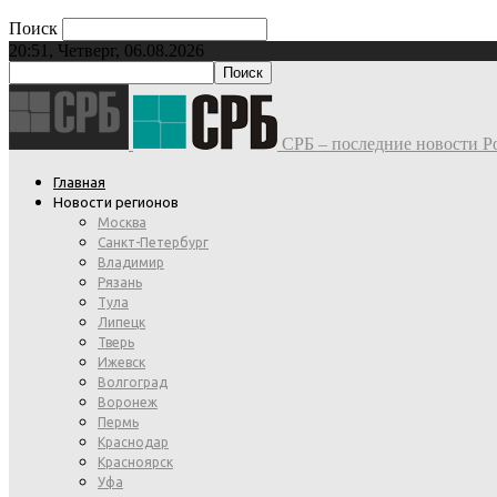
Поиск
20:51, Четверг, 06.08.2026
СРБ – последние новости Ро
Главная
Новости регионов
Москва
Санкт-Петербург
Владимир
Рязань
Тула
Липецк
Тверь
Ижевск
Волгоград
Воронеж
Пермь
Краснодар
Красноярск
Уфа