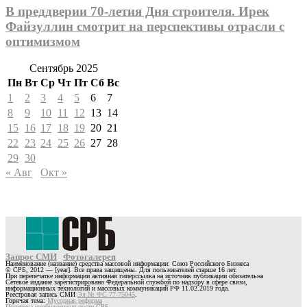
В преддверии 70-летия Дня строителя. Ирек
Файзуллин смотрит на перспективы отрасли с
оптимизмом
Сентябрь 2025
Пн
Вт
Ср
Чт
Пт
Сб
Вс
1
2
3
4
5
6
7
8
9
10
11
12
13
14
15
16
17
18
19
20
21
22
23
24
25
26
27
28
29
30
« Авг
Окт »
Запрос СМИ
Фотогалерея
Наименование (название) средства массовой информации: Союз Российского Бизнеса
© СРБ, 2012 — [year]. Все права защищены. Для пользователей старше 16 лет.
При перепечатке информации активная гиперссылка на источник публикации обязательна
Сетевое издание зарегистрировано Федеральной службой по надзору в сфере связи,
информационных технологий и массовых коммуникаций РФ 11.02.2019 года.
Реестровая запись СМИ
Эл № ФС 77-75045
.
Горячая тема:
Мусорная реформа
Политика конфиденциальности СРБ