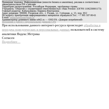
Примерная тематика: Информационная (новости бизнеса и аналитика), реклама в соответствии с
законодательством РФ о рекламе
Территория распространения: Российская Федерация, зарубежные страны
Учредитель: Общество с ограниченной ответственностью «Наш Регион» (ОГРН 1106230001173)
Главный редактор: Кибальникова Людмила Викторовна
Адрес редакции: 390000, Рязанская обл., г. Рязань, ул. Соборная, д. 13, пом. Н12
По вопросу приобретения информационных материалов обращаться:Тел.: +7 905 187-90-61
E-mail:
opora-torgsovet@mail.ru
Администратор доменного имени srb62.ru — ООО РА «Доверие потребителей»
Положение о работе с персональными данными СРБ
При использовании данного интернет-ресурса происходит
обработка и
передача поведенческих и персональных данных
пользователей в систему
аналитики Яндекс.Метрика
Согласен
Подробнее…