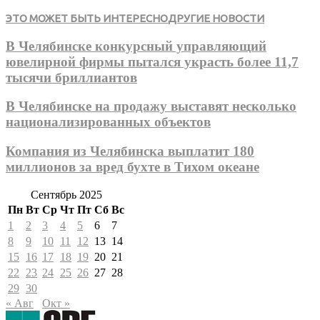
ЭТО МОЖЕТ БЫТЬ ИНТЕРЕСНО
ДРУГИЕ НОВОСТИ
В Челябинске конкурсный управляющий
ювелирной фирмы пытался украсть более 11,7
тысячи бриллиантов
В Челябинске на продажу выставят несколько
национализированных объектов
Компания из Челябинска выплатит 180
миллионов за вред бухте в Тихом океане
Сентябрь 2025
Пн
Вт
Ср
Чт
Пт
Сб
Вс
1
2
3
4
5
6
7
8
9
10
11
12
13
14
15
16
17
18
19
20
21
22
23
24
25
26
27
28
29
30
« Авг
Окт »