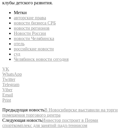
клубы детского развития.
Метки
авторские права
новости бизнеса СРБ
новости регионов
Новости России
новости Челябинска
отель
российские новости
суд
Челябинск новости сегодня
VK
WhatsApp
Twitter
Telegram
Viber
Email
Print
Предыдущая новость
В Новосибирске выставили на торги
помещения торгового центра
Следующая новость
Инвестор построит в Перми
спорткомплекс для занятий падл-теннисом