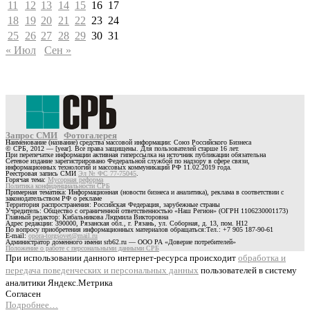
11
12
13
14
15
16
17
18
19
20
21
22
23
24
25
26
27
28
29
30
31
« Июл
Сен »
Запрос СМИ
Фотогалерея
Наименование (название) средства массовой информации: Союз Российского Бизнеса
© СРБ, 2012 — [year]. Все права защищены. Для пользователей старше 16 лет.
При перепечатке информации активная гиперссылка на источник публикации обязательна
Сетевое издание зарегистрировано Федеральной службой по надзору в сфере связи,
информационных технологий и массовых коммуникаций РФ 11.02.2019 года.
Реестровая запись СМИ
Эл № ФС 77-75045
.
Горячая тема:
Мусорная реформа
Политика конфиденциальности СРБ
Примерная тематика: Информационная (новости бизнеса и аналитика), реклама в соответствии с
законодательством РФ о рекламе
Территория распространения: Российская Федерация, зарубежные страны
Учредитель: Общество с ограниченной ответственностью «Наш Регион» (ОГРН 1106230001173)
Главный редактор: Кибальникова Людмила Викторовна
Адрес редакции: 390000, Рязанская обл., г. Рязань, ул. Соборная, д. 13, пом. Н12
По вопросу приобретения информационных материалов обращаться:Тел.: +7 905 187-90-61
E-mail:
opora-torgsovet@mail.ru
Администратор доменного имени srb62.ru — ООО РА «Доверие потребителей»
Положение о работе с персональными данными СРБ
При использовании данного интернет-ресурса происходит
обработка и
передача поведенческих и персональных данных
пользователей в систему
аналитики Яндекс.Метрика
Согласен
Подробнее…