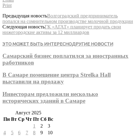
Print
Предыдущая новость
Волгоградский предприниматель
попался на сомнительном производстве молочной продукции
Следующая новость
ГК «АГАТ» планирует продать свои
нижегородские активы за 12 миллиардов
ЭТО МОЖЕТ БЫТЬ ИНТЕРЕСНО
ДРУГИЕ НОВОСТИ
Самарский бизнес поплатился за иностранных
работников
В Самаре помещение центра Strelka Hall
выставили на продажу
Инвесторам предложили несколько
исторических зданий в Самаре
Август 2025
Пн
Вт
Ср
Чт
Пт
Сб
Вс
1
2
3
4
5
6
7
8
9
10