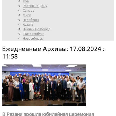
Уфа
Ростов-на-Дону
Самара
Омск
Челябинск
Казань
Нижний Новгород
Екатеринбург
Новосибирск
Ежедневные Архивы: 17.08.2024 :
11:58
В Рязани прошла юбилейная церемония