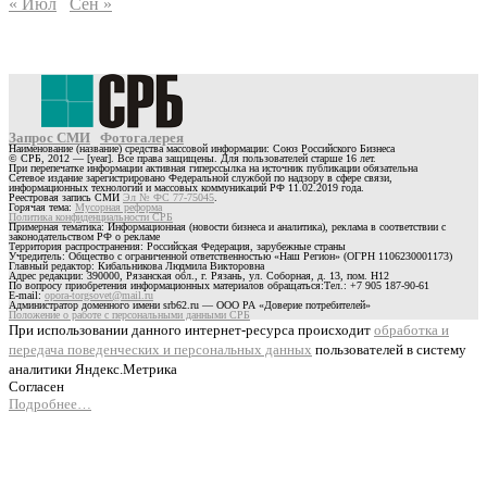
« Июл
Сен »
Запрос СМИ
Фотогалерея
Наименование (название) средства массовой информации: Союз Российского Бизнеса
© СРБ, 2012 — [year]. Все права защищены. Для пользователей старше 16 лет.
При перепечатке информации активная гиперссылка на источник публикации обязательна
Сетевое издание зарегистрировано Федеральной службой по надзору в сфере связи,
информационных технологий и массовых коммуникаций РФ 11.02.2019 года.
Реестровая запись СМИ
Эл № ФС 77-75045
.
Горячая тема:
Мусорная реформа
Политика конфиденциальности СРБ
Примерная тематика: Информационная (новости бизнеса и аналитика), реклама в соответствии с
законодательством РФ о рекламе
Территория распространения: Российская Федерация, зарубежные страны
Учредитель: Общество с ограниченной ответственностью «Наш Регион» (ОГРН 1106230001173)
Главный редактор: Кибальникова Людмила Викторовна
Адрес редакции: 390000, Рязанская обл., г. Рязань, ул. Соборная, д. 13, пом. Н12
По вопросу приобретения информационных материалов обращаться:Тел.: +7 905 187-90-61
E-mail:
opora-torgsovet@mail.ru
Администратор доменного имени srb62.ru — ООО РА «Доверие потребителей»
Положение о работе с персональными данными СРБ
При использовании данного интернет-ресурса происходит
обработка и
передача поведенческих и персональных данных
пользователей в систему
аналитики Яндекс.Метрика
Согласен
Подробнее…