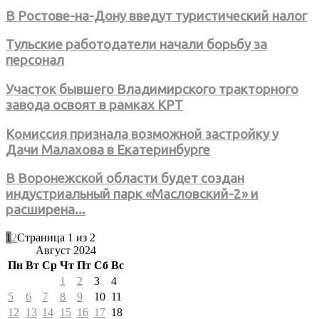
В Ростове-на-Дону введут туристический налог
Тульские работодатели начали борьбу за
персонал
Участок бывшего Владимирского тракторного
завода освоят в рамках КРТ
Комиссия признала возможной застройку у
Дачи Малахова в Екатеринбурге
В Воронежской области будет создан
индустриальный парк «Масловский-2» и
расширена...
1
2
Страница 1 из 2
Август 2024
Пн
Вт
Ср
Чт
Пт
Сб
Вс
1
2
3
4
5
6
7
8
9
10
11
12
13
14
15
16
17
18