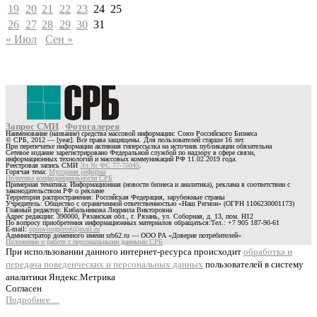
19
20
21
22
23
24
25
26
27
28
29
30
31
« Июл
Сен »
Запрос СМИ
Фотогалерея
Наименование (название) средства массовой информации: Союз Российского Бизнеса
© СРБ, 2012 — [year]. Все права защищены. Для пользователей старше 16 лет.
При перепечатке информации активная гиперссылка на источник публикации обязательна
Сетевое издание зарегистрировано Федеральной службой по надзору в сфере связи,
информационных технологий и массовых коммуникаций РФ 11.02.2019 года.
Реестровая запись СМИ
Эл № ФС 77-75045
.
Горячая тема:
Мусорная реформа
Политика конфиденциальности СРБ
Примерная тематика: Информационная (новости бизнеса и аналитика), реклама в соответствии с
законодательством РФ о рекламе
Территория распространения: Российская Федерация, зарубежные страны
Учредитель: Общество с ограниченной ответственностью «Наш Регион» (ОГРН 1106230001173)
Главный редактор: Кибальникова Людмила Викторовна
Адрес редакции: 390000, Рязанская обл., г. Рязань, ул. Соборная, д. 13, пом. Н12
По вопросу приобретения информационных материалов обращаться:Тел.: +7 905 187-90-61
E-mail:
opora-torgsovet@mail.ru
Администратор доменного имени srb62.ru — ООО РА «Доверие потребителей»
Положение о работе с персональными данными СРБ
При использовании данного интернет-ресурса происходит
обработка и
передача поведенческих и персональных данных
пользователей в систему
аналитики Яндекс.Метрика
Согласен
Подробнее…