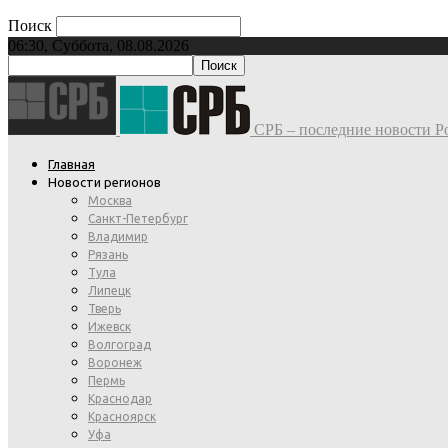
Поиск
06:30, Суббота, 08.08.2026
СРБ – последние новости Ро
Главная
Новости регионов
Москва
Санкт-Петербург
Владимир
Рязань
Тула
Липецк
Тверь
Ижевск
Волгоград
Воронеж
Пермь
Краснодар
Красноярск
Уфа