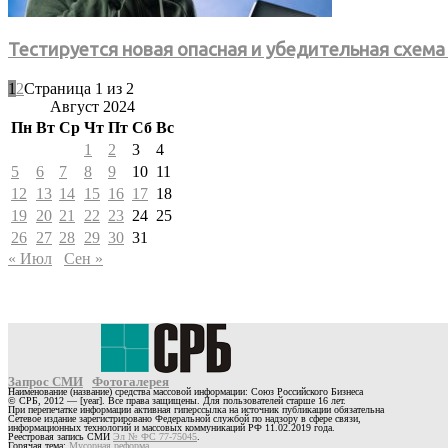
Тестируется новая опасная и убедительная схем
1
2
Страница 1 из 2
Август 2024
Пн
Вт
Ср
Чт
Пт
Сб
Вс
1
2
3
4
5
6
7
8
9
10
11
12
13
14
15
16
17
18
19
20
21
22
23
24
25
26
27
28
29
30
31
« Июл
Сен »
Запрос СМИ
Фотогалерея
Наименование (название) средства массовой информации: Союз Российского Бизнеса
© СРБ, 2012 — [year]. Все права защищены. Для пользователей старше 16 лет.
При перепечатке информации активная гиперссылка на источник публикации обязательна
Сетевое издание зарегистрировано Федеральной службой по надзору в сфере связи,
информационных технологий и массовых коммуникаций РФ 11.02.2019 года.
Реестровая запись СМИ
Эл № ФС 77-75045
.
Горячая тема:
Мусорная реформа