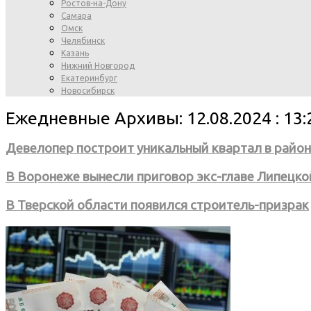
Ростов-на-Дону
Самара
Омск
Челябинск
Казань
Нижний Новгород
Екатеринбург
Новосибирск
Ежедневные Архивы: 12.08.2024 : 13:
Девелопер построит уникальный квартал в райо
В Воронеже вынесли приговор экс-главе Липецк
В Тверской области появился строитель-призрак