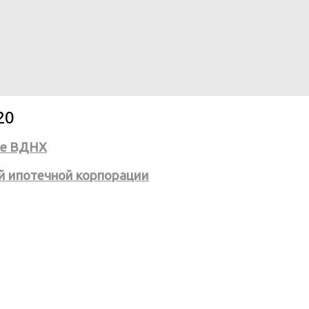
20
не ВДНХ
ой ипотечной корпорации