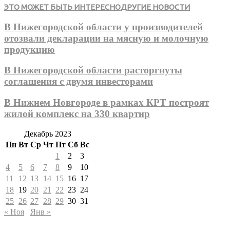
ЭТО МОЖЕТ БЫТЬ ИНТЕРЕСНО
ДРУГИЕ НОВОСТИ
В Нижегородской области у производителей
отозвали декларации на мясную и молочную
продукцию
В Нижегородской области расторгнуты
соглашения с двумя инвесторами
В Нижнем Новгороде в рамках КРТ построят
жилой комплекс на 330 квартир
Декабрь 2023
Пн
Вт
Ср
Чт
Пт
Сб
Вс
1
2
3
4
5
6
7
8
9
10
11
12
13
14
15
16
17
18
19
20
21
22
23
24
25
26
27
28
29
30
31
« Ноя
Янв »