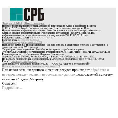
Запрос СМИ
Фотогалерея
Наименование (название) средства массовой информации: Союз Российского Бизнеса
© СРБ, 2012 — [year]. Все права защищены. Для пользователей старше 16 лет.
При перепечатке информации активная гиперссылка на источник публикации обязательна
Сетевое издание зарегистрировано Федеральной службой по надзору в сфере связи,
информационных технологий и массовых коммуникаций РФ 11.02.2019 года.
Реестровая запись СМИ
Эл № ФС 77-75045
.
Горячая тема:
Мусорная реформа
Политика конфиденциальности СРБ
Примерная тематика: Информационная (новости бизнеса и аналитика), реклама в соответствии с
законодательством РФ о рекламе
Территория распространения: Российская Федерация, зарубежные страны
Учредитель: Общество с ограниченной ответственностью «Наш Регион» (ОГРН 1106230001173)
Главный редактор: Кибальникова Людмила Викторовна
Адрес редакции: 390000, Рязанская обл., г. Рязань, ул. Соборная, д. 13, пом. Н12
По вопросу приобретения информационных материалов обращаться:Тел.: +7 905 187-90-61
E-mail:
opora-torgsovet@mail.ru
Администратор доменного имени srb62.ru — ООО РА «Доверие потребителей»
Положение о работе с персональными данными СРБ
При использовании данного интернет-ресурса происходит
обработка и
передача поведенческих и персональных данных
пользователей в систему
аналитики Яндекс.Метрика
Согласен
Подробнее…