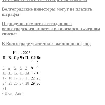
Волгоградские инвесторы могут не платить
штрафы
Подрядчик ремонта легендарного
волгоградского кинотеатра оказался в «черном
списке»
В Волгограде увеличился жилищный фонд
Июль 2023
Пн
Вт
Ср
Чт
Пт
Сб
Вс
1
2
3
4
5
6
7
8
9
10
11
12
13
14
15
16
17
18
19
20
21
22
23
24
25
26
27
28
29
30
31
« Июн
Авг »