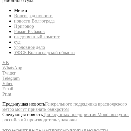
районного суда.
Метки
Волгоград новости
новости Волгограда
Приговор
Роман Рыбаков
следственный комитет
суд
уголовное дело
УФСБ Волгоградской области
VK
WhatsApp
Twitter
Telegram
Viber
Email
Print
Предыдущая новость
Генерального подрядчика красноярского
метро могут признать банкротом
Следующая новость
Три крупных предприятия Mondi выкупил
российский производитель упаковки
ЭТО МОЖЕТ БЫТЬ ИНТЕРЕСНО
ДРУГИЕ НОВОСТИ