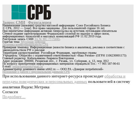
Запрос СМИ
Фотогалерея
Наименование (название) средства массовой информации: Союз Российского Бизнеса
© СРБ, 2012 — [year]. Все права защищены. Для пользователей старше 16 лет.
При перепечатке информации активная гиперссылка на источник публикации обязательна
Сетевое издание зарегистрировано Федеральной службой по надзору в сфере связи,
информационных технологий и массовых коммуникаций РФ 11.02.2019 года.
Реестровая запись СМИ
Эл № ФС 77-75045
.
Горячая тема:
Мусорная реформа
Политика конфиденциальности СРБ
Примерная тематика: Информационная (новости бизнеса и аналитика), реклама в соответствии с
законодательством РФ о рекламе
Территория распространения: Российская Федерация, зарубежные страны
Учредитель: Общество с ограниченной ответственностью «Наш Регион» (ОГРН 1106230001173)
Главный редактор: Кибальникова Людмила Викторовна
Адрес редакции: 390000, Рязанская обл., г. Рязань, ул. Соборная, д. 13, пом. Н12
По вопросу приобретения информационных материалов обращаться:Тел.: +7 905 187-90-61
E-mail:
opora-torgsovet@mail.ru
Администратор доменного имени srb62.ru — ООО РА «Доверие потребителей»
Положение о работе с персональными данными СРБ
При использовании данного интернет-ресурса происходит
обработка и
передача поведенческих и персональных данных
пользователей в систему
аналитики Яндекс.Метрика
Согласен
Подробнее…