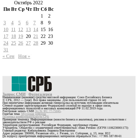
Октябрь 2022
Пн
Вт
Ср
Чт
Пт
Сб
Вс
1
2
3
4
5
6
7
8
9
10
11
12
13
14
15
16
17
18
19
20
21
22
23
24
25
26
27
28
29
30
31
« Сен
Ноя »
Запрос СМИ
Фотогалерея
Наименование (название) средства массовой информации: Союз Российского Бизнеса
© СРБ, 2012 — [year]. Все права защищены. Для пользователей старше 16 лет.
При перепечатке информации активная гиперссылка на источник публикации обязательна
Сетевое издание зарегистрировано Федеральной службой по надзору в сфере связи,
информационных технологий и массовых коммуникаций РФ 11.02.2019 года.
Реестровая запись СМИ
Эл № ФС 77-75045
.
Горячая тема:
Мусорная реформа
Политика конфиденциальности СРБ
Примерная тематика: Информационная (новости бизнеса и аналитика), реклама в соответствии с
законодательством РФ о рекламе
Территория распространения: Российская Федерация, зарубежные страны
Учредитель: Общество с ограниченной ответственностью «Наш Регион» (ОГРН 1106230001173)
Главный редактор: Кибальникова Людмила Викторовна
Адрес редакции: 390000, Рязанская обл., г. Рязань, ул. Соборная, д. 13, пом. Н12
По вопросу приобретения информационных материалов обращаться:Тел.: +7 905 187-90-61