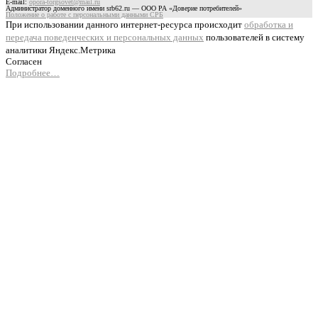
E-mail:
opora-torgsovet@mail.ru
Администратор доменного имени srb62.ru — ООО РА «Доверие потребителей»
Положение о работе с персональными данными СРБ
При использовании данного интернет-ресурса происходит
обработка и
передача поведенческих и персональных данных
пользователей в систему
аналитики Яндекс.Метрика
Согласен
Подробнее…