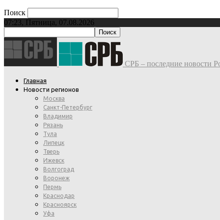
Поиск
07:23, Пятница, 07.08.2026
СРБ – последние новости Ро
Главная
Новости регионов
Москва
Санкт-Петербург
Владимир
Рязань
Тула
Липецк
Тверь
Ижевск
Волгоград
Воронеж
Пермь
Краснодар
Красноярск
Уфа