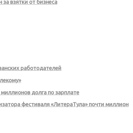
 за взятки от бизнеса
язанских работодателей
елекому»
 миллионов долга по зарплате
низатора фестиваля «ЛитераТула» почти миллион