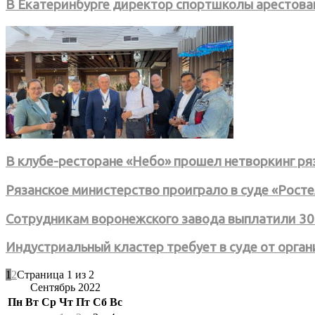
В Екатеринбурге директор спортшколы арестован
В клубе-ресторане «Небо» прошел нетворкинг р
Рязанское министерство проиграло в суде «Рост
Сотрудникам воронежского завода выплатили 30
Индустриальный кластер требует в суде от орга
1
2
Страница 1 из 2
Сентябрь 2022
Пн
Вт
Ср
Чт
Пт
Сб
Вс