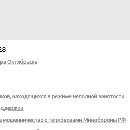
28
эра Октябрьска
ков, находящихся в режиме неполной занятости
оддержки
за мошенничество с тепловозами Минобороны РФ