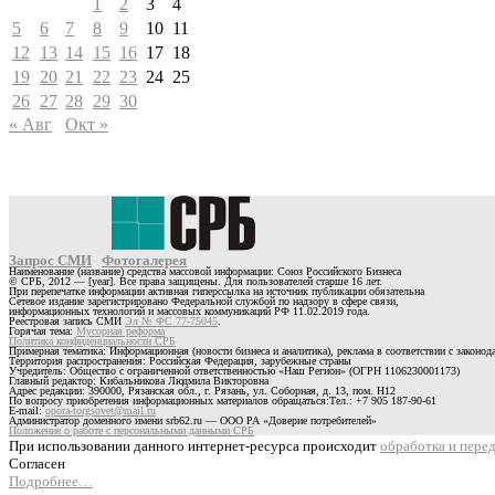
1
2
3
4
5
6
7
8
9
10
11
12
13
14
15
16
17
18
19
20
21
22
23
24
25
26
27
28
29
30
« Авг
Окт »
Запрос СМИ
Фотогалерея
Наименование (название) средства массовой информации: Союз Российского Бизнеса
© СРБ, 2012 — [year]. Все права защищены. Для пользователей старше 16 лет.
При перепечатке информации активная гиперссылка на источник публикации обязательна
Сетевое издание зарегистрировано Федеральной службой по надзору в сфере связи,
информационных технологий и массовых коммуникаций РФ 11.02.2019 года.
Реестровая запись СМИ
Эл № ФС 77-75045
.
Горячая тема:
Мусорная реформа
Политика конфиденциальности СРБ
Примерная тематика: Информационная (новости бизнеса и аналитика), реклама в соответствии с законо
Территория распространения: Российская Федерация, зарубежные страны
Учредитель: Общество с ограниченной ответственностью «Наш Регион» (ОГРН 1106230001173)
Главный редактор: Кибальникова Людмила Викторовна
Адрес редакции: 390000, Рязанская обл., г. Рязань, ул. Соборная, д. 13, пом. Н12
По вопросу приобретения информационных материалов обращаться:Тел.: +7 905 187-90-61
E-mail:
opora-torgsovet@mail.ru
Администратор доменного имени srb62.ru — ООО РА «Доверие потребителей»
Положение о работе с персональными данными СРБ
При использовании данного интернет-ресурса происходит
обработка и пере
Согласен
Подробнее…