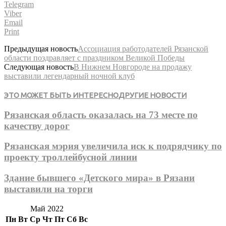
Telegram
Viber
Email
Print
Предыдущая новость
Ассоциация работодателей Рязанской
области поздравляет с праздником Великой Победы
Следующая новость
В Нижнем Новгороде на продажу
выставили легендарный ночной клуб
ЭТО МОЖЕТ БЫТЬ ИНТЕРЕСНО
ДРУГИЕ НОВОСТИ
Рязанская область оказалась на 73 месте по
качеству дорог
Рязанская мэрия увеличила иск к подрядчику по
проекту троллейбусной линии
Здание бывшего «Детского мира» в Рязани
выставили на торги
Май 2022
Пн
Вт
Ср
Чт
Пт
Сб
Вс