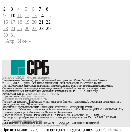
1
2
3
4
5
6
7
8
9
10
11
12
13
14
15
16
17
18
19
20
21
22
23
24
25
26
27
28
29
30
31
« Апр
Июн »
Запрос СМИ
Фотогалерея
Наименование (название) средства массовой информации: Союз Российского Бизнеса
© СРБ, 2012 — [year]. Все права защищены. Для пользователей старше 16 лет.
При перепечатке информации активная гиперссылка на источник публикации обязательна
Сетевое издание зарегистрировано Федеральной службой по надзору в сфере связи,
информационных технологий и массовых коммуникаций РФ 11.02.2019 года.
Реестровая запись СМИ
Эл № ФС 77-75045
.
Горячая тема:
Мусорная реформа
Политика конфиденциальности СРБ
Примерная тематика: Информационная (новости бизнеса и аналитика), реклама в соответствии с
законодательством РФ о рекламе
Территория распространения: Российская Федерация, зарубежные страны
Учредитель: Общество с ограниченной ответственностью «Наш Регион» (ОГРН 1106230001173)
Главный редактор: Кибальникова Людмила Викторовна
Адрес редакции: 390000, Рязанская обл., г. Рязань, ул. Соборная, д. 13, пом. Н12
По вопросу приобретения информационных материалов обращаться:Тел.: +7 905 187-90-61
E-mail:
opora-torgsovet@mail.ru
Администратор доменного имени srb62.ru — ООО РА «Доверие потребителей»
Положение о работе с персональными данными СРБ
При использовании данного интернет-ресурса происходит
обработка и