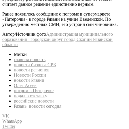
считает данное решение единственно верным.
Ранее появилось сообщение о погроме в супермаркете
«Пятерочка» в городе Рязани на улице Введенской. По
утверждению местных СМИ, его устроил сын чиновника.
Автор/Источник фото
Администрация муниципального
образования - городской округ город Скопин Рязанской
области
Метки
главная новость
новости бизнеса СРБ
новости регионов
Новости России
новости Рязани
Олег Асеев
погром в Пятерочке
подал в отставку
российские новости
Рязань новости сегодня
VK
WhatsApp
Twitter