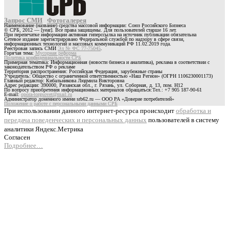
Запрос СМИ
Фотогалерея
Наименование (название) средства массовой информации: Союз Российского Бизнеса
© СРБ, 2012 — [year]. Все права защищены. Для пользователей старше 16 лет.
При перепечатке информации активная гиперссылка на источник публикации обязательна
Сетевое издание зарегистрировано Федеральной службой по надзору в сфере связи,
информационных технологий и массовых коммуникаций РФ 11.02.2019 года.
Реестровая запись СМИ
Эл № ФС 77-75045
.
Горячая тема:
Мусорная реформа
Политика конфиденциальности СРБ
Примерная тематика: Информационная (новости бизнеса и аналитика), реклама в соответствии с
законодательством РФ о рекламе
Территория распространения: Российская Федерация, зарубежные страны
Учредитель: Общество с ограниченной ответственностью «Наш Регион» (ОГРН 1106230001173)
Главный редактор: Кибальникова Людмила Викторовна
Адрес редакции: 390000, Рязанская обл., г. Рязань, ул. Соборная, д. 13, пом. Н12
По вопросу приобретения информационных материалов обращаться:Тел.: +7 905 187-90-61
E-mail:
opora-torgsovet@mail.ru
Администратор доменного имени srb62.ru — ООО РА «Доверие потребителей»
Положение о работе с персональными данными СРБ
При использовании данного интернет-ресурса происходит
обработка и
передача поведенческих и персональных данных
пользователей в систему
аналитики Яндекс.Метрика
Согласен
Подробнее…