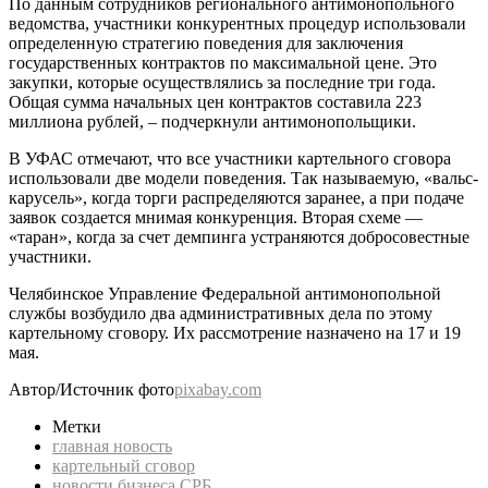
По данным сотрудников регионального антимонопольного
ведомства, участники конкурентных процедур использовали
определенную стратегию поведения для заключения
государственных контрактов по максимальной цене. Это
закупки, которые осуществлялись за последние три года.
Общая сумма начальных цен контрактов составила 223
миллиона рублей, – подчеркнули антимонопольщики.
В УФАС отмечают, что все участники картельного сговора
использовали две модели поведения. Так называемую, «вальс-
карусель», когда торги распределяются заранее, а при подаче
заявок создается мнимая конкуренция. Вторая схеме —
«таран», когда за счет демпинга устраняются добросовестные
участники.
Челябинское Управление Федеральной антимонопольной
службы возбудило два административных дела по этому
картельному сговору. Их рассмотрение назначено на 17 и 19
мая.
Автор/Источник фото
pixabay.com
Метки
главная новость
картельный сговор
новости бизнеса СРБ