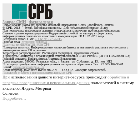
Запрос СМИ
Фотогалерея
Наименование (название) средства массовой информации: Союз Российского Бизнеса
© СРБ, 2012 — [year]. Все права защищены. Для пользователей старше 16 лет.
При перепечатке информации активная гиперссылка на источник публикации обязательна
Сетевое издание зарегистрировано Федеральной службой по надзору в сфере связи,
информационных технологий и массовых коммуникаций РФ 11.02.2019 года.
Реестровая запись СМИ
Эл № ФС 77-75045
.
Горячая тема:
Мусорная реформа
Политика конфиденциальности СРБ
Примерная тематика: Информационная (новости бизнеса и аналитика), реклама в соответствии с
законодательством РФ о рекламе
Территория распространения: Российская Федерация, зарубежные страны
Учредитель: Общество с ограниченной ответственностью «Наш Регион» (ОГРН 1106230001173)
Главный редактор: Кибальникова Людмила Викторовна
Адрес редакции: 390000, Рязанская обл., г. Рязань, ул. Соборная, д. 13, пом. Н12
По вопросу приобретения информационных материалов обращаться:Тел.: +7 905 187-90-61
E-mail:
opora-torgsovet@mail.ru
Администратор доменного имени srb62.ru — ООО РА «Доверие потребителей»
Положение о работе с персональными данными СРБ
При использовании данного интернет-ресурса происходит
обработка и
передача поведенческих и персональных данных
пользователей в систему
аналитики Яндекс.Метрика
Согласен
Подробнее…