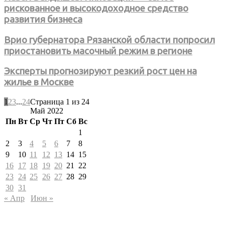
рискованное и высокодоходное средство
развития бизнеса
Врио губернатора Рязанской области попросил
приостановить масочный режим в регионе
Эксперты прогнозируют резкий рост цен на
жилье в Москве
1
2
3
...
24
Страница 1 из 24
Май 2022
Пн
Вт
Ср
Чт
Пт
Сб
Вс
1
2
3
4
5
6
7
8
9
10
11
12
13
14
15
16
17
18
19
20
21
22
23
24
25
26
27
28
29
30
31
« Апр
Июн »