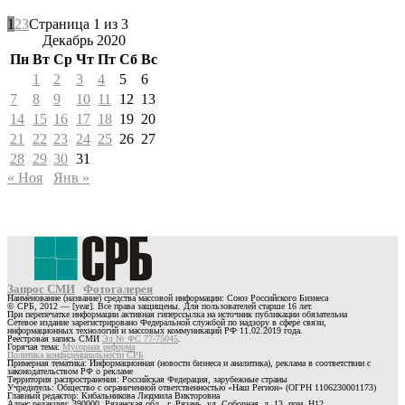
1
2
3
Страница 1 из 3
Декабрь 2020
Пн
Вт
Ср
Чт
Пт
Сб
Вс
1
2
3
4
5
6
7
8
9
10
11
12
13
14
15
16
17
18
19
20
21
22
23
24
25
26
27
28
29
30
31
« Ноя
Янв »
Запрос СМИ
Фотогалерея
Наименование (название) средства массовой информации: Союз Российского Бизнеса
© СРБ, 2012 — [year]. Все права защищены. Для пользователей старше 16 лет.
При перепечатке информации активная гиперссылка на источник публикации обязательна
Сетевое издание зарегистрировано Федеральной службой по надзору в сфере связи,
информационных технологий и массовых коммуникаций РФ 11.02.2019 года.
Реестровая запись СМИ
Эл № ФС 77-75045
.
Горячая тема:
Мусорная реформа
Политика конфиденциальности СРБ
Примерная тематика: Информационная (новости бизнеса и аналитика), реклама в соответствии с
законодательством РФ о рекламе
Территория распространения: Российская Федерация, зарубежные страны
Учредитель: Общество с ограниченной ответственностью «Наш Регион» (ОГРН 1106230001173)
Главный редактор: Кибальникова Людмила Викторовна
Адрес редакции: 390000, Рязанская обл., г. Рязань, ул. Соборная, д. 13, пом. Н12