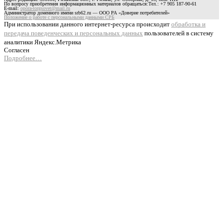
По вопросу приобретения информационных материалов обращаться:Тел.: +7 905 187-90-61
E-mail:
opora-torgsovet@mail.ru
Администратор доменного имени srb62.ru — ООО РА «Доверие потребителей»
Положение о работе с персональными данными СРБ
При использовании данного интернет-ресурса происходит
обработка и
передача поведенческих и персональных данных
пользователей в систему
аналитики Яндекс.Метрика
Согласен
Подробнее…