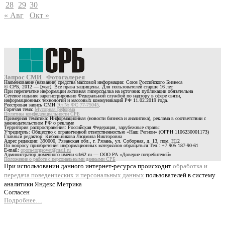
28
29
30
« Авг
Окт »
Запрос СМИ
Фотогалерея
Наименование (название) средства массовой информации: Союз Российского Бизнеса
© СРБ, 2012 — [year]. Все права защищены. Для пользователей старше 16 лет.
При перепечатке информации активная гиперссылка на источник публикации обязательна
Сетевое издание зарегистрировано Федеральной службой по надзору в сфере связи,
информационных технологий и массовых коммуникаций РФ 11.02.2019 года.
Реестровая запись СМИ
Эл № ФС 77-75045
.
Горячая тема:
Мусорная реформа
Политика конфиденциальности СРБ
Примерная тематика: Информационная (новости бизнеса и аналитика), реклама в соответствии с
законодательством РФ о рекламе
Территория распространения: Российская Федерация, зарубежные страны
Учредитель: Общество с ограниченной ответственностью «Наш Регион» (ОГРН 1106230001173)
Главный редактор: Кибальникова Людмила Викторовна
Адрес редакции: 390000, Рязанская обл., г. Рязань, ул. Соборная, д. 13, пом. Н12
По вопросу приобретения информационных материалов обращаться:Тел.: +7 905 187-90-61
E-mail:
opora-torgsovet@mail.ru
Администратор доменного имени srb62.ru — ООО РА «Доверие потребителей»
Положение о работе с персональными данными СРБ
При использовании данного интернет-ресурса происходит
обработка и
передача поведенческих и персональных данных
пользователей в систему
аналитики Яндекс.Метрика
Согласен
Подробнее…