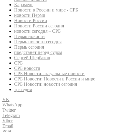
Карамель
Новости в России и мире - СРБ
новости Перми
Новости России
Новости России сегодня
новости сегодня – СРБ
Пермь новости
Пермь новости сегодня
Пермь сегодня
предстанет перед судом
Сергей Щербаков
СРБ
СРБ новости
СРБ Новости: актуальные новости
СРБ Новости: Новости в России и мире
СРБ Новости: новости сегодня
трагедия
VK
WhatsApp
Twitter
Telegram
Viber
Email
Print