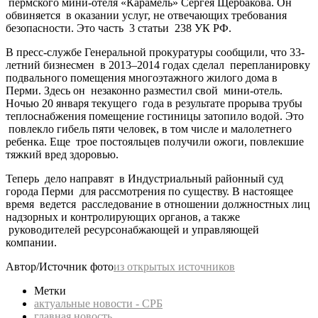
пермского мини-отеля «Карамель» Сергея Щербакова. Он
обвиняется в оказании услуг, не отвечающих требования
безопасности. Это часть 3 статьи 238 УК РФ.
В пресс-службе Генеральной прокуратуры сообщили, что 33-
летний бизнесмен в 2013–2014 годах сделал перепланировку
подвального помещения многоэтажного жилого дома в
Перми. Здесь он незаконно разместил свой мини-отель.
Ночью 20 января текущего года в результате прорыва трубы
теплоснабжения помещение гостиницы затопило водой. Это
повлекло гибель пяти человек, в том числе и малолетнего
ребенка. Еще трое постояльцев получили ожоги, повлекшие
тяжкий вред здоровью.
Теперь дело направят в Индустриальный районный суд
города Перми для рассмотрения по существу. В настоящее
время ведется расследование в отношении должностных лиц
надзорных и контролирующих органов, а также
руководителей ресурсонабжающей и управляющей
компании.
Автор/Источник фото
из открытых источников
Метки
актуальные новости - СРБ
главная новость