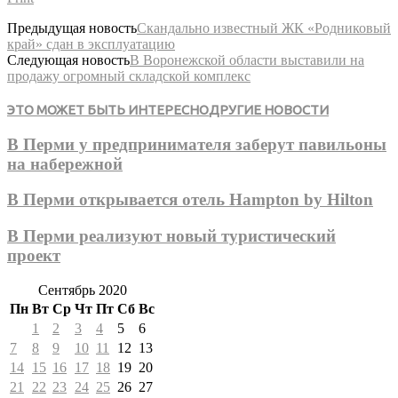
Предыдущая новость
Скандально известный ЖК «Родниковый
край» сдан в эксплуатацию
Следующая новость
В Воронежской области выставили на
продажу огромный складской комплекс
ЭТО МОЖЕТ БЫТЬ ИНТЕРЕСНО
ДРУГИЕ НОВОСТИ
В Перми у предпринимателя заберут павильоны
на набережной
В Перми открывается отель Hampton by Hilton
В Перми реализуют новый туристический
проект
Сентябрь 2020
Пн
Вт
Ср
Чт
Пт
Сб
Вс
1
2
3
4
5
6
7
8
9
10
11
12
13
14
15
16
17
18
19
20
21
22
23
24
25
26
27