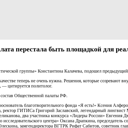
ата перестала быть площадкой для реа
литической группы» Константина Калачева, подошел предыдущий
качестве теперь не очень нужна. Решения, которые созревают вну
, — цитируется политолог.
й состав Общественной палаты РФ.
основатель благотворительного фонда «Я есть!» Ксения Алферов
, ректор ГИТИСа Григорий Заславский, легендарный лингвист 
еликанова, два участника конкурса «Лидеры России» Евгения 
о исследовательского центра» Оксана Драпкина, председатель 
 Олескина, замгендиректора ВГТРК Рифат Сабитов, советник гл