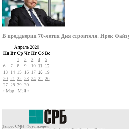
В преддверии 70-летия Дня строителя. Ирек Фай
Апрель 2020
Пн
Вт
Ср
Чт
Пт
Сб
Вс
1
2
3
4
5
6
7
8
9
10
11
12
13
14
15
16
17
18
19
20
21
22
23
24
25
26
27
28
29
30
« Мар
Май »
Запрос СМИ
Фотогалерея