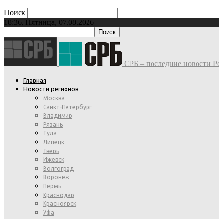
Поиск
18:36, Пятница, 07.08.2026
СРБ – последние новости Ро
Главная
Новости регионов
Москва
Санкт-Петербург
Владимир
Рязань
Тула
Липецк
Тверь
Ижевск
Волгоград
Воронеж
Пермь
Краснодар
Красноярск
Уфа