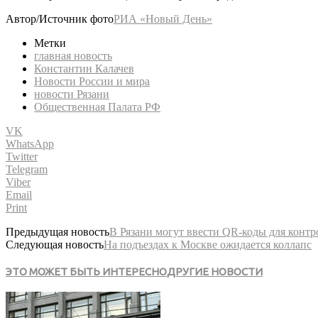
Автор/Источник фото
РИА «Новый День»
Метки
главная новость
Константин Калачев
Новости России и мира
новости Рязани
Общественная Палата РФ
VK
WhatsApp
Twitter
Telegram
Viber
Email
Print
Предыдущая новость
В Рязани могут ввести QR-коды для конт
Следующая новость
На подъездах к Москве ожидается коллапс
ЭТО МОЖЕТ БЫТЬ ИНТЕРЕСНО
ДРУГИЕ НОВОСТИ