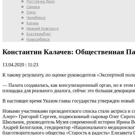
Ростов-на-Дону
Самара
Омск
Челябинск
Казань
Нижний Новгород
Екатеринбург
Новосибирск
Константин Калачев: Общественная Пал
13.04.2020 : 11:23
К такому результату, по оценке руководителя «Экспертной по
— Палата создавалась, как консультационный орган, но в этом 
площадка для реального диалога, сейчас это большая декорация
В настоящее время Указом главы государства утвержден новы
Новыми участниками президентского списка стали актриса и со
Алерт» Григорий Сергеев, подмосковный сыровар Олег Сирота
Школьник, руководитель Музея современной истории Ирина В
Андрей Белоглазов, гендиректор «Национального медицинског
благотворительного общества «Старость в радость» Елизавета