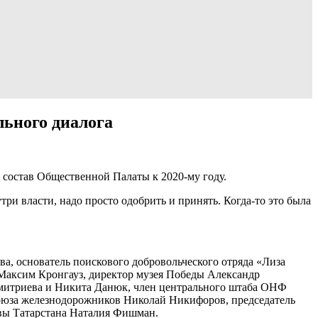
льного диалога
 состав Общественной Палаты к 2020-му году.
три власти, надо просто одобрить и принять. Когда-то это была
а, основатель поискового добровольческого отряда «Лиза
Максим Кронгауз, директор музея Победы Александр
Дмитриева и Никита Данюк, член центрального штаба ОНФ
союза железнодорожников Николай Никифоров, председатель
авы Татарстана Наталия Фишман.