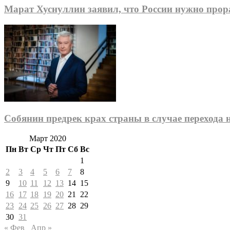
Марат Хуснуллин заявил, что России нужно про
Собянин предрек крах страны в случае перехода
Март 2020
Пн
Вт
Ср
Чт
Пт
Сб
Вс
1
2
3
4
5
6
7
8
9
10
11
12
13
14
15
16
17
18
19
20
21
22
23
24
25
26
27
28
29
30
31
« Фев
Апр »