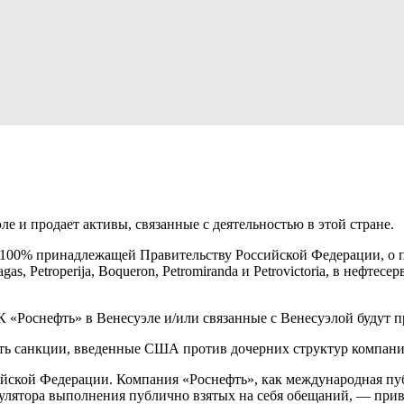
 и продает активы, связанные с деятельностью в этой стране.
100% принадлежащей Правительству Российской Федерации, о пр
s, Petroperija, Boqueron, Petromiranda и Petrovictoria, в нефте
К «Роснефть» в Венесуэле и/или связанные с Венесуэлой будут 
ь санкции, введенные США против дочерних структур компани
йской Федерации. Компания «Роснефть», как международная пу
гулятора выполнения публично взятых на себя обещаний, — при