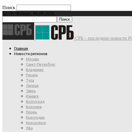
Поиск
22:19, Четверг, 06.08.2026
СРБ – последние новости Ро
Главная
Новости регионов
Москва
Санкт-Петербург
Владимир
Рязань
Тула
Липецк
Тверь
Ижевск
Волгоград
Воронеж
Пермь
Краснодар
Красноярск
Уфа