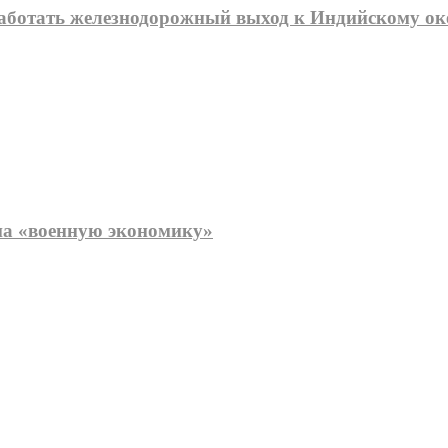
работать железнодорожный выход к Индийскому ок
 на «военную экономику»