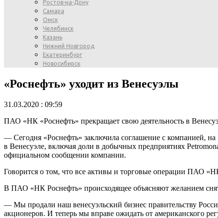
Ростов-на-Дону
Самара
Омск
Челябинск
Казань
Нижний Новгород
Екатеринбург
Новосибирск
«Роснефть» уходит из Венесуэлы
31.03.2020 : 09:59
ПАО «НК «Роснефть» прекращает свою деятельность в Венесуэле
— Сегодня «Роснефть» заключила соглашение c компанией, на 
в Венесуэле, включая доли в добычных предприятиях Petromonaga
официальном сообщении компании.
Говорится о том, что все активы и торговые операции ПАО «Н
В ПАО «НК Роснефть» происходящее объясняют желанием снят
— Мы продали наш венесуэльский бизнес правительству Росси
акционеров. И теперь мы вправе ожидать от американского ре