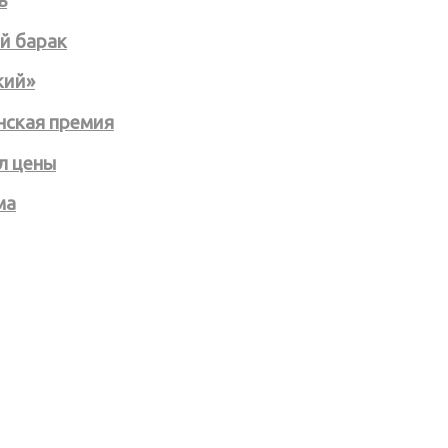
ь
й барак
кий»
нская премия
л цены
ма