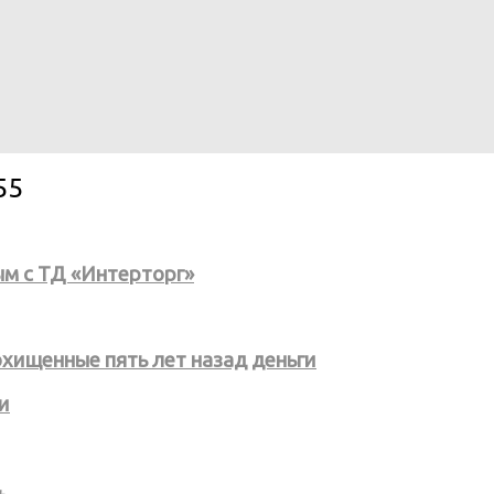
55
ым с ТД «Интерторг»
хищенные пять лет назад деньги
и