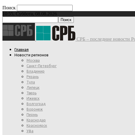
Поиск
10:55, Суббота, 08.08.2026
СРБ – последние новости Ро
Главная
Новости регионов
Москва
Санкт-Петербург
Владимир
Рязань
Тула
Липецк
Тверь
Ижевск
Волгоград
Воронеж
Пермь
Краснодар
Красноярск
Уфа