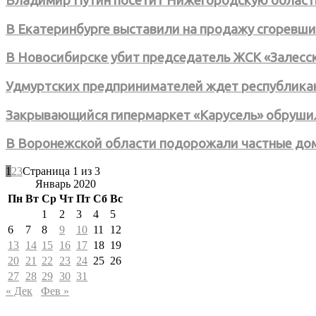
Владимир Путин посетит Нижегородскую област
В Екатеринбурге выставили на продажу сгоревши
В Новосибирске убит председатель ЖСК «Залесс
Удмуртских предпринимателей ждет республика
Закрывающийся гипермаркет «Карусель» обруши
В Воронежской области подорожали частные до
1
2
3
Страница 1 из 3
Январь 2020
Пн
Вт
Ср
Чт
Пт
Сб
Вс
1
2
3
4
5
6
7
8
9
10
11
12
13
14
15
16
17
18
19
20
21
22
23
24
25
26
27
28
29
30
31
« Дек
Фев »