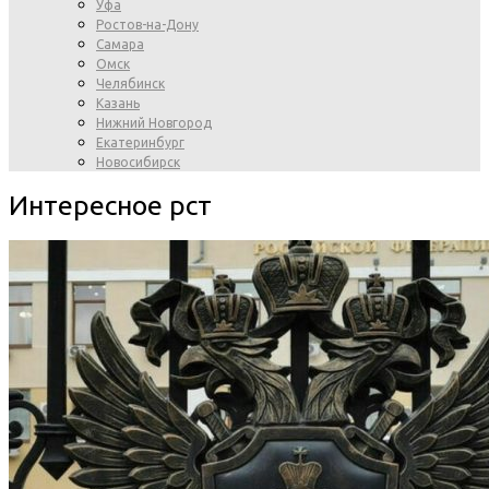
Уфа
Ростов-на-Дону
Самара
Омск
Челябинск
Казань
Нижний Новгород
Екатеринбург
Новосибирск
Интересное рст