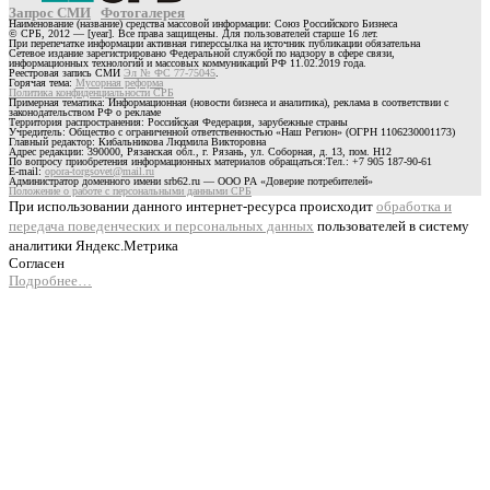
Запрос СМИ
Фотогалерея
Наименование (название) средства массовой информации: Союз Российского Бизнеса
© СРБ, 2012 — [year]. Все права защищены. Для пользователей старше 16 лет.
При перепечатке информации активная гиперссылка на источник публикации обязательна
Сетевое издание зарегистрировано Федеральной службой по надзору в сфере связи,
информационных технологий и массовых коммуникаций РФ 11.02.2019 года.
Реестровая запись СМИ
Эл № ФС 77-75045
.
Горячая тема:
Мусорная реформа
Политика конфиденциальности СРБ
Примерная тематика: Информационная (новости бизнеса и аналитика), реклама в соответствии с
законодательством РФ о рекламе
Территория распространения: Российская Федерация, зарубежные страны
Учредитель: Общество с ограниченной ответственностью «Наш Регион» (ОГРН 1106230001173)
Главный редактор: Кибальникова Людмила Викторовна
Адрес редакции: 390000, Рязанская обл., г. Рязань, ул. Соборная, д. 13, пом. Н12
По вопросу приобретения информационных материалов обращаться:Тел.: +7 905 187-90-61
E-mail:
opora-torgsovet@mail.ru
Администратор доменного имени srb62.ru — ООО РА «Доверие потребителей»
Положение о работе с персональными данными СРБ
При использовании данного интернет-ресурса происходит
обработка и
передача поведенческих и персональных данных
пользователей в систему
аналитики Яндекс.Метрика
Согласен
Подробнее…