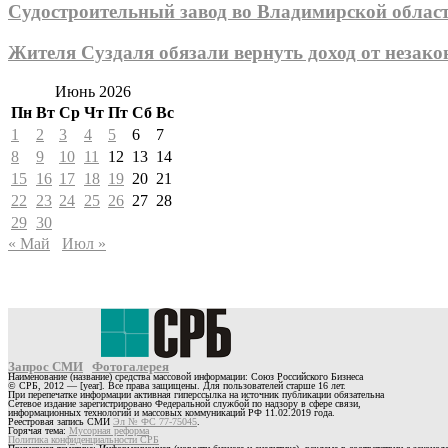
Судостроительный завод во Владимирской облас
Жителя Суздаля обязали вернуть доход от незак
Июнь 2026
Пн
Вт
Ср
Чт
Пт
Сб
Вс
1
2
3
4
5
6
7
8
9
10
11
12
13
14
15
16
17
18
19
20
21
22
23
24
25
26
27
28
29
30
« Май
Июл »
Запрос СМИ
Фотогалерея
Наименование (название) средства массовой информации: Союз Российского Бизнеса
© СРБ, 2012 — [year]. Все права защищены. Для пользователей старше 16 лет.
При перепечатке информации активная гиперссылка на источник публикации обязательна
Сетевое издание зарегистрировано Федеральной службой по надзору в сфере связи,
информационных технологий и массовых коммуникаций РФ 11.02.2019 года.
Реестровая запись СМИ
Эл № ФС 77-75045
.
Горячая тема:
Мусорная реформа
Политика конфиденциальности СРБ