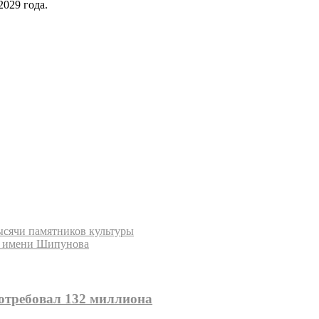
029 года.
ысячи памятников культуры
П имени Шипунова
отребовал 132 миллиона