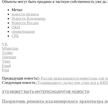
Объекты могут быть проданы в частную собственность уже до 2
Метки
новости бизнеса
Новости Владимира
Новости России
ОКН
приватизация
СРБ
VK
WhatsApp
Twitter
Telegram
Viber
Email
Print
Предыдущая новость
В России разыскиваются инвесторы для т
Следующая новость
«Туламашзавод» подал еще один иск к КБ
ЭТО МОЖЕТ БЫТЬ ИНТЕРЕСНО
ДРУГИЕ НОВОСТИ
Подрядчик ремонта владимирского драмтеатра п