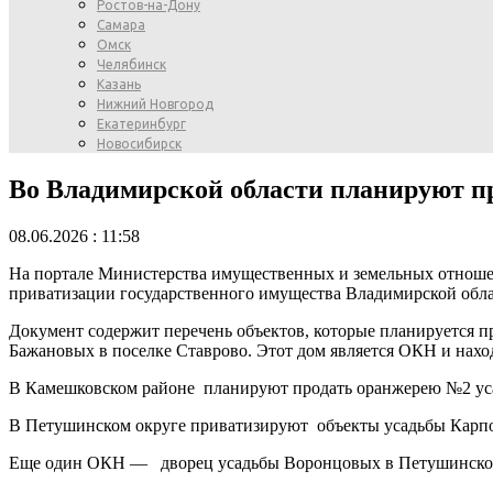
Ростов-на-Дону
Самара
Омск
Челябинск
Казань
Нижний Новгород
Екатеринбург
Новосибирск
Во Владимирской области планируют п
08.06.2026 : 11:58
На портале Министерства имущественных и земельных отноше
приватизации государственного имущества Владимирской обла
Документ содержит перечень объектов, которые планируется п
Бажановых в поселке Ставрово. Этот дом является ОКН и нахо
В Камешковском районе планируют продать оранжерею №2 ус
В Петушинском округе приватизируют объекты усадьбы Карпо
Еще один ОКН — дворец усадьбы Воронцовых в Петушинском 