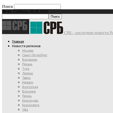
Поиск
08:45, Суббота, 08.08.2026
СРБ – последние новости Ро
Главная
Новости регионов
Москва
Санкт-Петербург
Владимир
Рязань
Тула
Липецк
Тверь
Ижевск
Волгоград
Воронеж
Пермь
Краснодар
Красноярск
Уфа