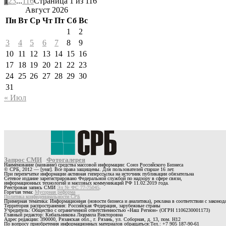
1
2
3
...
116
Страница 1 из 116
Август 2026
Пн
Вт
Ср
Чт
Пт
Сб
Вс
1
2
3
4
5
6
7
8
9
10
11
12
13
14
15
16
17
18
19
20
21
22
23
24
25
26
27
28
29
30
31
« Июл
Запрос СМИ
Фотогалерея
Наименование (название) средства массовой информации: Союз Российского Бизнеса
© СРБ, 2012 — [year]. Все права защищены. Для пользователей старше 16 лет.
При перепечатке информации активная гиперссылка на источник публикации обязательна
Сетевое издание зарегистрировано Федеральной службой по надзору в сфере связи,
информационных технологий и массовых коммуникаций РФ 11.02.2019 года.
Реестровая запись СМИ
Эл № ФС 77-75045
.
Горячая тема:
Мусорная реформа
Политика конфиденциальности СРБ
Примерная тематика: Информационная (новости бизнеса и аналитика), реклама в соответствии с законо
Территория распространения: Российская Федерация, зарубежные страны
Учредитель: Общество с ограниченной ответственностью «Наш Регион» (ОГРН 1106230001173)
Главный редактор: Кибальникова Людмила Викторовна
Адрес редакции: 390000, Рязанская обл., г. Рязань, ул. Соборная, д. 13, пом. Н12
По вопросу приобретения информационных материалов обращаться:Тел.: +7 905 187-90-61