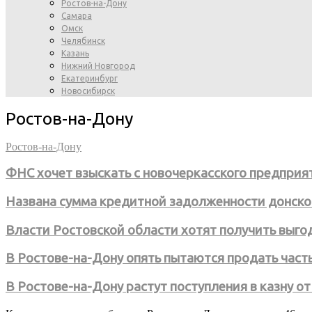
Ростов-на-Дону
Самара
Омск
Челябинск
Казань
Нижний Новгород
Екатеринбург
Новосибирск
Ростов-на-Дону
Ростов-на-Дону
ФНС хочет взыскать с новочеркасского предприя
Названа сумма кредитной задолженности донско
Власти Ростовской области хотят получить выго
В Ростове-на-Дону опять пытаются продать часть
В Ростове-на-Дону растут поступления в казну от