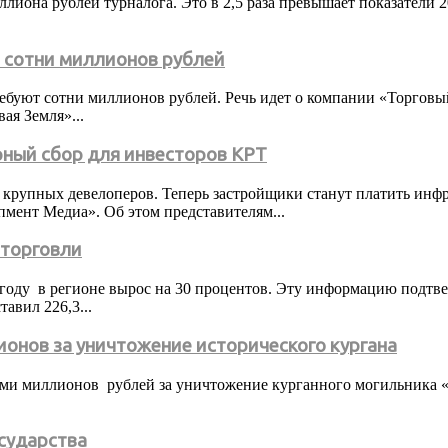
лиона рублей турналога. Это в 2,5 раза превышает показатели 
т сотни миллионов рублей
ребуют сотни миллионов рублей. Речь идет о компании «Торгов
я Земля»...
рный сбор для инвесторов КРТ
 крупных девелоперов. Теперь застройщики станут платить инфр
пмент Медиа». Об этом представителям...
 торговли
оду в регионе вырос на 30 процентов. Эту информацию подтвер
авил 226,3...
ионов за уничтожение исторического кургана
еми миллионов рублей за уничтожение курганного могильника «
осударства