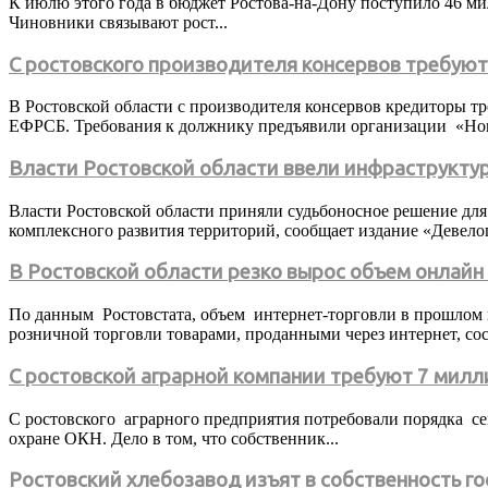
К июлю этого года в бюджет Ростова-на-Дону поступило 46 мил
Чиновники связывают рост...
С ростовского производителя консервов требую
В Ростовской области с производителя консервов кредиторы т
ЕФРСБ. Требования к должнику предъявили организации «Нова
Власти Ростовской области ввели инфраструкту
Власти Ростовской области приняли судьбоносное решение для
комплексного развития территорий, сообщает издание «Девело
В Ростовской области резко вырос объем онлайн
По данным Ростовстата, объем интернет-торговли в прошлом г
розничной торговли товарами, проданными через интернет, сост
С ростовской аграрной компании требуют 7 милл
С ростовского аграрного предприятия потребовали порядка с
охране ОКН. Дело в том, что собственник...
Ростовский хлебозавод изъят в собственность г