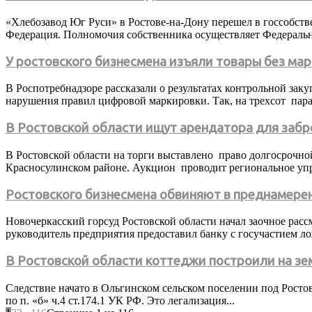
«Хлебозавод Юг Руси» в Ростове-на-Дону перешел в госсобст
Федерация. Полномочия собственника осуществляет Федеральн
У ростовского бизнесмена изъяли товары без ма
В Роспотребнадзоре рассказали о результатах контрольной зак
нарушения правил цифровой маркировки. Так, на трехсот парах
В Ростовской области ищут арендатора для заб
В Ростовской области на торги выставлено право долгосрочн
Красносулинском районе. Аукцион проводит региональное упр
Ростовского бизнесмена обвиняют в преднамере
Новочеркасский горсуд Ростовской области начал заочное ра
руководитель предприятия предоставил банку с госучастием ло
В Ростовской области коттеджи построили на зе
Следствие начато в Ольгинском сельском поселении под Росто
по п. «б» ч.4 ст.174.1 УК РФ. Это легализация...