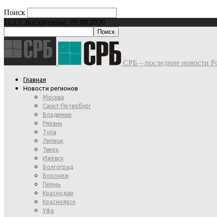
Поиск
11:13, Воскресенье, 09.08.2026
СРБ – последние новости Ро
Главная
Новости регионов
Москва
Санкт-Петербург
Владимир
Рязань
Тула
Липецк
Тверь
Ижевск
Волгоград
Воронеж
Пермь
Краснодар
Красноярск
Уфа