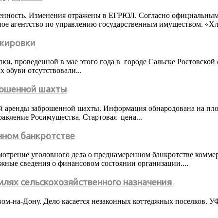
венность. Изменения отражены в ЕГРЮЛ. Согласно официальным 
ое агентство по управлению государственным имуществом. «Хле
ркировки
упки, проведенной в мае этого года в городе Сальске Ростовско
 обуви отсутствовали...
рошенной шахты
ой аренды заброшенной шахты. Информация обнародована на пло
авление Росимущества. Стартовая цена...
нном банкротстве
ссмотрение уголовного дела о преднамеренном банкротстве комм
жные сведения о финансовом состоянии организации....
млях сельскохозяйственного назначения
вом-на-Дону. Дело касается незаконных коттеджных поселков. У