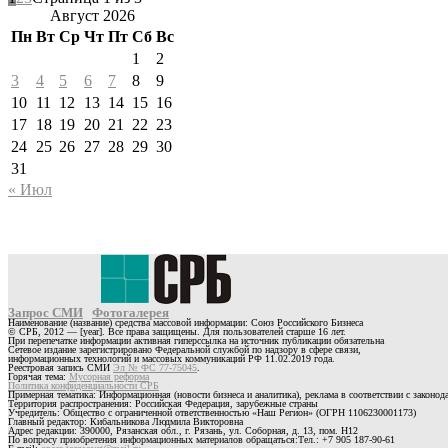
Август 2026
Пн
Вт
Ср
Чт
Пт
Сб
Вс
1
2
3
4
5
6
7
8
9
10
11
12
13
14
15
16
17
18
19
20
21
22
23
24
25
26
27
28
29
30
31
« Июл
Запрос СМИ
Фотогалерея
Наименование (название) средства массовой информации: Союз Российского Бизнеса
© СРБ, 2012 — [year]. Все права защищены. Для пользователей старше 16 лет.
При перепечатке информации активная гиперссылка на источник публикации обязательна
Сетевое издание зарегистрировано Федеральной службой по надзору в сфере связи,
информационных технологий и массовых коммуникаций РФ 11.02.2019 года.
Реестровая запись СМИ
Эл № ФС 77-75045
.
Горячая тема:
Мусорная реформа
Политика конфиденциальности СРБ
Примерная тематика: Информационная (новости бизнеса и аналитика), реклама в соответствии с законо
Территория распространения: Российская Федерация, зарубежные страны
Учредитель: Общество с ограниченной ответственностью «Наш Регион» (ОГРН 1106230001173)
Главный редактор: Кибальникова Людмила Викторовна
Адрес редакции: 390000, Рязанская обл., г. Рязань, ул. Соборная, д. 13, пом. Н12
По вопросу приобретения информационных материалов обращаться:Тел.: +7 905 187-90-61