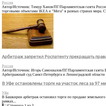
Россия
Автор/Источник: Тимур Ханов/ПГ/Парламентская газета Россий
торговыми объектами IKEA и "Мега" в разных странах мира. Ста
Арбитраж запретил Роспатенту прекращать права 
Россия
Автор/Источник: Игорь Самохвалов/ПГ/Парламентская газета В 
Арбитражный суд Санкт-Петербурга и Ленинградской области 
В Уфе остановлены торги на участок леса за 97 
Уфа
В Башкирии арбитраж остановил торги по продаже земельного у
рамках...
1
2
3
Страница 1 из 3