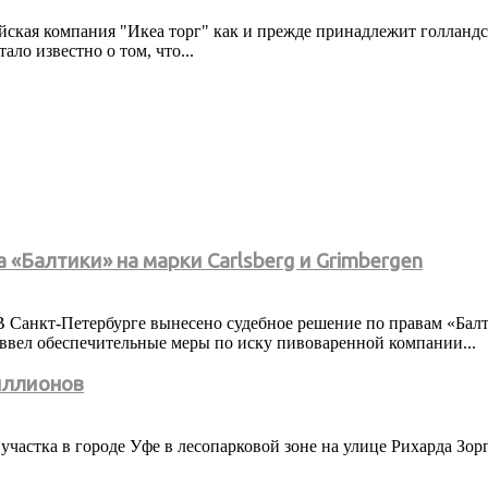
ская компания "Икеа торг" как и прежде принадлежит голландс
ло известно о том, что...
«Балтики» на марки Carlsberg и Grimbergen
Санкт-Петербурге вынесено судебное решение по правам «Балтик
ввел обеспечительные меры по иску пивоваренной компании...
миллионов
частка в городе Уфе в лесопарковой зоне на улице Рихарда Зор