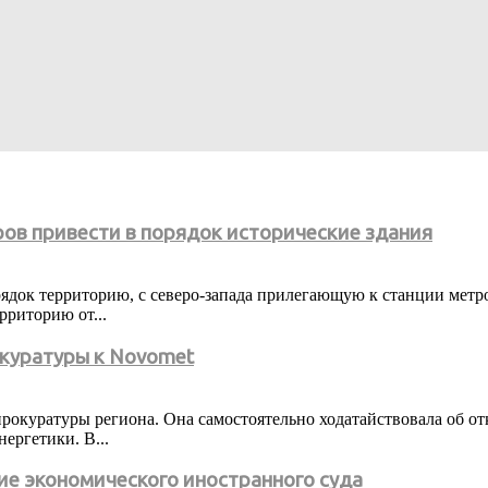
ов привести в порядок исторические здания
ядок территорию, с северо-запада прилегающую к станции метро
риторию от...
окуратуры к Novomet
окуратуры региона. Она самостоятельно ходатайствовала об отк
ергетики. В...
ие экономического иностранного суда