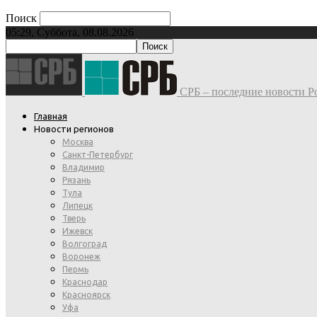
Поиск
05:29, Суббота, 08.08.2026
СРБ – последние новости Ро
Главная
Новости регионов
Москва
Санкт-Петербург
Владимир
Рязань
Тула
Липецк
Тверь
Ижевск
Волгоград
Воронеж
Пермь
Краснодар
Красноярск
Уфа