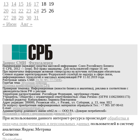
13
14
15
16
17
18
19
20
21
22
23
24
25
26
27
28
29
30
31
« Июн
Авг »
Запрос СМИ
Фотогалерея
Наименование (название) средства массовой информации: Союз Российского Бизнеса
© СРБ, 2012 — [year]. Все права защищены. Для пользователей старше 16 лет.
При перепечатке информации активная гиперссылка на источник публикации обязательна
Сетевое издание зарегистрировано Федеральной службой по надзору в сфере связи,
информационных технологий и массовых коммуникаций РФ 11.02.2019 года.
Реестровая запись СМИ
Эл № ФС 77-75045
.
Горячая тема:
Мусорная реформа
Политика конфиденциальности СРБ
Примерная тематика: Информационная (новости бизнеса и аналитика), реклама в соответствии с
законодательством РФ о рекламе
Территория распространения: Российская Федерация, зарубежные страны
Учредитель: Общество с ограниченной ответственностью «Наш Регион» (ОГРН 1106230001173)
Главный редактор: Кибальникова Людмила Викторовна
Адрес редакции: 390000, Рязанская обл., г. Рязань, ул. Соборная, д. 13, пом. Н12
По вопросу приобретения информационных материалов обращаться:Тел.: +7 905 187-90-61
E-mail:
opora-torgsovet@mail.ru
Администратор доменного имени srb62.ru — ООО РА «Доверие потребителей»
Положение о работе с персональными данными СРБ
При использовании данного интернет-ресурса происходит
обработка и
передача поведенческих и персональных данных
пользователей в систему
аналитики Яндекс.Метрика
Согласен
Подробнее…