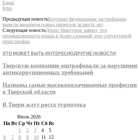
Email
Print
Предыдущая новость
Крупные федеральные застройщики
вывели минимум новых проектов за шесть лет
Следующая новость
Денис Мантуров заявил, что
промышленность вошла в более сложный этап структурной
перестройки
ЭТО МОЖЕТ БЫТЬ ИНТЕРЕСНО
ДРУГИЕ НОВОСТИ
Тверскую компанию оштрафовали за нарушение
антикоррупционных требований
Названы самые высокооплачиваемые профессии
в Тверской области
В Твери ждут роста турпотока
Июль 2026
Пн
Вт
Ср
Чт
Пт
Сб
Вс
1
2
3
4
5
6
7
8
9
10
11
12