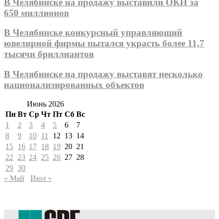
В Челябинске на продажу выставили ОКН за
650 миллионов
В Челябинске конкурсный управляющий
ювелирной фирмы пытался украсть более 11,7
тысячи бриллиантов
В Челябинске на продажу выставят несколько
национализированных объектов
Июнь 2026
Пн
Вт
Ср
Чт
Пт
Сб
Вс
1
2
3
4
5
6
7
8
9
10
11
12
13
14
15
16
17
18
19
20
21
22
23
24
25
26
27
28
29
30
« Май
Июл »