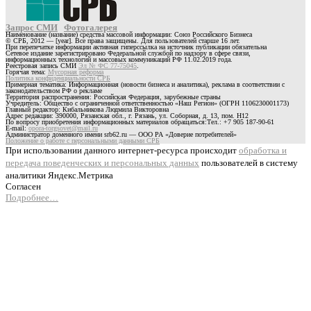
Запрос СМИ
Фотогалерея
Наименование (название) средства массовой информации: Союз Российского Бизнеса
© СРБ, 2012 — [year]. Все права защищены. Для пользователей старше 16 лет.
При перепечатке информации активная гиперссылка на источник публикации обязательна
Сетевое издание зарегистрировано Федеральной службой по надзору в сфере связи,
информационных технологий и массовых коммуникаций РФ 11.02.2019 года.
Реестровая запись СМИ
Эл № ФС 77-75045
.
Горячая тема:
Мусорная реформа
Политика конфиденциальности СРБ
Примерная тематика: Информационная (новости бизнеса и аналитика), реклама в соответствии с
законодательством РФ о рекламе
Территория распространения: Российская Федерация, зарубежные страны
Учредитель: Общество с ограниченной ответственностью «Наш Регион» (ОГРН 1106230001173)
Главный редактор: Кибальникова Людмила Викторовна
Адрес редакции: 390000, Рязанская обл., г. Рязань, ул. Соборная, д. 13, пом. Н12
По вопросу приобретения информационных материалов обращаться:Тел.: +7 905 187-90-61
E-mail:
opora-torgsovet@mail.ru
Администратор доменного имени srb62.ru — ООО РА «Доверие потребителей»
Положение о работе с персональными данными СРБ
При использовании данного интернет-ресурса происходит
обработка и
передача поведенческих и персональных данных
пользователей в систему
аналитики Яндекс.Метрика
Согласен
Подробнее…