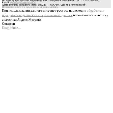
По вопросу приобретения информационных материалов обращаться:Тел.: +7 905 187-90-61
E-mail:
opora-torgsovet@mail.ru
Администратор доменного имени srb62.ru — ООО РА «Доверие потребителей»
Положение о работе с персональными данными СРБ
При использовании данного интернет-ресурса происходит
обработка и
передача поведенческих и персональных данных
пользователей в систему
аналитики Яндекс.Метрика
Согласен
Подробнее…