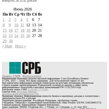
Июнь 2026
Пн
Вт
Ср
Чт
Пт
Сб
Вс
1
2
3
4
5
6
7
8
9
10
11
12
13
14
15
16
17
18
19
20
21
22
23
24
25
26
27
28
29
30
« Май
Июл »
Запрос СМИ
Фотогалерея
Наименование (название) средства массовой информации: Союз Российского Бизнеса
© СРБ, 2012 — [year]. Все права защищены. Для пользователей старше 16 лет.
При перепечатке информации активная гиперссылка на источник публикации обязательна
Сетевое издание зарегистрировано Федеральной службой по надзору в сфере связи,
информационных технологий и массовых коммуникаций РФ 11.02.2019 года.
Реестровая запись СМИ
Эл № ФС 77-75045
.
Горячая тема:
Мусорная реформа
Политика конфиденциальности СРБ
Примерная тематика: Информационная (новости бизнеса и аналитика), реклама в соответствии с
законодательством РФ о рекламе
Территория распространения: Российская Федерация, зарубежные страны
Учредитель: Общество с ограниченной ответственностью «Наш Регион» (ОГРН 1106230001173)
Главный редактор: Кибальникова Людмила Викторовна
Адрес редакции: 390000, Рязанская обл., г. Рязань, ул. Соборная, д. 13, пом. Н12