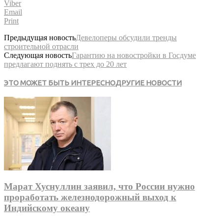
Viber
Email
Print
Предыдущая новость
Девелоперы обсудили тренды
строительной отрасли
Следующая новость
Гарантию на новостройки в Госдуме
предлагают поднять с трех до 20 лет
ЭТО МОЖЕТ БЫТЬ ИНТЕРЕСНО
ДРУГИЕ НОВОСТИ
Марат Хуснуллин заявил, что России нужно
проработать железнодорожный выход к
Индийскому океану