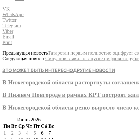
VK
WhatsApp
Twitter
Telegram
Viber
Email
Print
Предыдущая новость
Татарстан первым полностью оцифрует с
Следующая новость
Силуанов заявил о запуске цифрового рубл
ЭТО МОЖЕТ БЫТЬ ИНТЕРЕСНО
ДРУГИЕ НОВОСТИ
В Нижегородской области расторгнуты соглашени
В Нижнем Новгороде в рамках КРТ построят жил
В Нижегородской области резко выросло число 
Июнь 2026
Пн
Вт
Ср
Чт
Пт
Сб
Вс
1
2
3
4
5
6
7