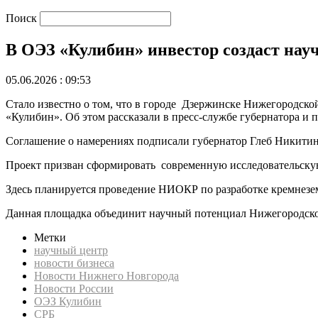
Поиск
В ОЭЗ «Кулибин» инвестор создаст нау
05.06.2026 : 09:53
Стало известно о том, что в городе Дзержинске Нижегородско
«Кулибин». Об этом рассказали в пресс-службе губернатора и п
Соглашение о намерениях подписали губернатор Глеб Никити
Проект призван сформировать современную исследовательскую
Здесь планируется проведение НИОКР по разработке кремнезе
Данная площадка объединит научный потенциал Нижегородской
Метки
научный центр
новости бизнеса
Новости Нижнего Новгорода
Новости России
ОЭЗ Кулибин
СРБ