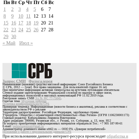
Пн
Вт
Ср
Чт
Пт
Сб
Вс
1
2
3
4
5
6
7
8
9
10
11
12
13
14
15
16
17
18
19
20
21
22
23
24
25
26
27
28
29
30
« Май
Июл »
Запрос СМИ
Фотогалерея
Наименование (название) средства массовой информации: Союз Российского Бизнеса
© СРБ, 2012 — [year]. Все права защищены. Для пользователей старше 16 лет.
При перепечатке информации активная гиперссылка на источник публикации обязательна
Сетевое издание зарегистрировано Федеральной службой по надзору в сфере связи,
информационных технологий и массовых коммуникаций РФ 11.02.2019 года.
Реестровая запись СМИ
Эл № ФС 77-75045
.
Горячая тема:
Мусорная реформа
Политика конфиденциальности СРБ
Примерная тематика: Информационная (новости бизнеса и аналитика), реклама в соответствии с
законодательством РФ о рекламе
Территория распространения: Российская Федерация, зарубежные страны
Учредитель: Общество с ограниченной ответственностью «Наш Регион» (ОГРН 1106230001173)
Главный редактор: Кибальникова Людмила Викторовна
Адрес редакции: 390000, Рязанская обл., г. Рязань, ул. Соборная, д. 13, пом. Н12
По вопросу приобретения информационных материалов обращаться:Тел.: +7 905 187-90-61
E-mail:
opora-torgsovet@mail.ru
Администратор доменного имени srb62.ru — ООО РА «Доверие потребителей»
Положение о работе с персональными данными СРБ
При использовании данного интернет-ресурса происходит
обработка и