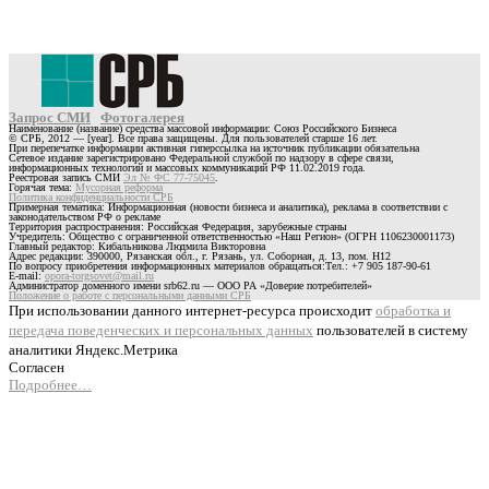
Запрос СМИ
Фотогалерея
Наименование (название) средства массовой информации: Союз Российского Бизнеса
© СРБ, 2012 — [year]. Все права защищены. Для пользователей старше 16 лет.
При перепечатке информации активная гиперссылка на источник публикации обязательна
Сетевое издание зарегистрировано Федеральной службой по надзору в сфере связи,
информационных технологий и массовых коммуникаций РФ 11.02.2019 года.
Реестровая запись СМИ
Эл № ФС 77-75045
.
Горячая тема:
Мусорная реформа
Политика конфиденциальности СРБ
Примерная тематика: Информационная (новости бизнеса и аналитика), реклама в соответствии с
законодательством РФ о рекламе
Территория распространения: Российская Федерация, зарубежные страны
Учредитель: Общество с ограниченной ответственностью «Наш Регион» (ОГРН 1106230001173)
Главный редактор: Кибальникова Людмила Викторовна
Адрес редакции: 390000, Рязанская обл., г. Рязань, ул. Соборная, д. 13, пом. Н12
По вопросу приобретения информационных материалов обращаться:Тел.: +7 905 187-90-61
E-mail:
opora-torgsovet@mail.ru
Администратор доменного имени srb62.ru — ООО РА «Доверие потребителей»
Положение о работе с персональными данными СРБ
При использовании данного интернет-ресурса происходит
обработка и
передача поведенческих и персональных данных
пользователей в систему
аналитики Яндекс.Метрика
Согласен
Подробнее…