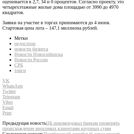
оценивается в 2,7, 34 и 0 процентов. Согласно проекту, это
четырехэтажные жилые дома площадью от 3990 до 4970
квадратов.
Заявки на участие в торгах принимаются до 4 июня.
Стартовая цена лота – 147,1 миллиона рублей.
Метки
недострои
новости бизнеса
Новости Новосибирска
Новости России
СРБ
торги
VK
WhatsApp
Twitter
Telegram
Viber
Email
Print
Предыдущая новость
ЦБ рекомендовал банкам проверять
происхождение вносимых клиентами крупных сумм
Следующая новость
Челябинский литейный завод просят