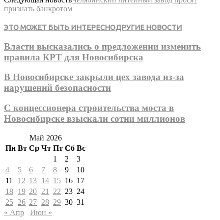
признать банкротом
ЭТО МОЖЕТ БЫТЬ ИНТЕРЕСНО
ДРУГИЕ НОВОСТИ
Власти высказались о предложении изменить
правила КРТ для Новосибирска
В Новосибирске закрыли цех завода из-за
нарушений безопасности
С концессионера строительства моста в
Новосибирске взыскали сотни миллионов
Май 2026
Пн
Вт
Ср
Чт
Пт
Сб
Вс
1
2
3
4
5
6
7
8
9
10
11
12
13
14
15
16
17
18
19
20
21
22
23
24
25
26
27
28
29
30
31
« Апр
Июн »