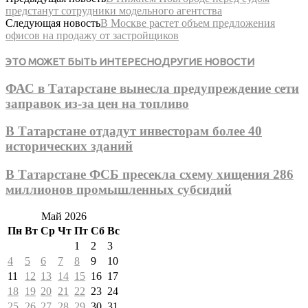
предстанут сотрудники модельного агентства
Следующая новость
В Москве растет объем предложения
офисов на продажу от застройщиков
ЭТО МОЖЕТ БЫТЬ ИНТЕРЕСНО
ДРУГИЕ НОВОСТИ
ФАС в Татарстане вынесла предупреждение сети
заправок из-за цен на топливо
В Татарстане отдадут инвесторам более 40
исторических зданий
В Татарстане ФСБ пресекла схему хищения 286
миллионов промышленных субсидий
Май 2026
Пн
Вт
Ср
Чт
Пт
Сб
Вс
1
2
3
4
5
6
7
8
9
10
11
12
13
14
15
16
17
18
19
20
21
22
23
24
25
26
27
28
29
30
31