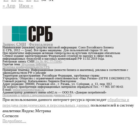
« Апр
Июн »
Запрос СМИ
Фотогалерея
Наименование (название) средства массовой информации: Союз Российского Бизнеса
© СРБ, 2012 — [year]. Все права защищены. Для пользователей старше 16 лет.
При перепечатке информации активная гиперссылка на источник публикации обязательна
Сетевое издание зарегистрировано Федеральной службой по надзору в сфере связи,
информационных технологий и массовых коммуникаций РФ 11.02.2019 года.
Реестровая запись СМИ
Эл № ФС 77-75045
.
Горячая тема:
Мусорная реформа
Политика конфиденциальности СРБ
Примерная тематика: Информационная (новости бизнеса и аналитика), реклама в соответствии с
законодательством РФ о рекламе
Территория распространения: Российская Федерация, зарубежные страны
Учредитель: Общество с ограниченной ответственностью «Наш Регион» (ОГРН 1106230001173)
Главный редактор: Кибальникова Людмила Викторовна
Адрес редакции: 390000, Рязанская обл., г. Рязань, ул. Соборная, д. 13, пом. Н12
По вопросу приобретения информационных материалов обращаться:Тел.: +7 905 187-90-61
E-mail:
opora-torgsovet@mail.ru
Администратор доменного имени srb62.ru — ООО РА «Доверие потребителей»
Положение о работе с персональными данными СРБ
При использовании данного интернет-ресурса происходит
обработка и
передача поведенческих и персональных данных
пользователей в систему
аналитики Яндекс.Метрика
Согласен
Подробнее…