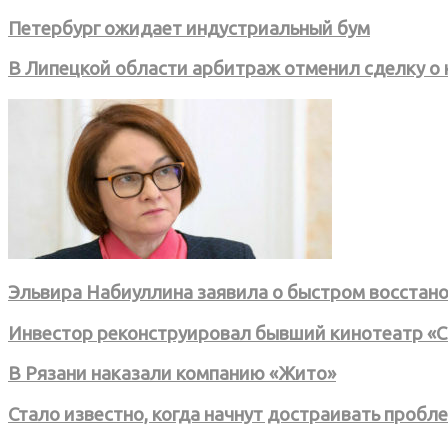
Петербург ожидает индустриальный бум
В Липецкой области арбитраж отменил сделку о 
Эльвира Набиуллина заявила о быстром восстан
Инвестор реконструировал бывший кинотеатр «С
В Рязани наказали компанию «Жито»
Стало известно, когда начнут достраивать проб