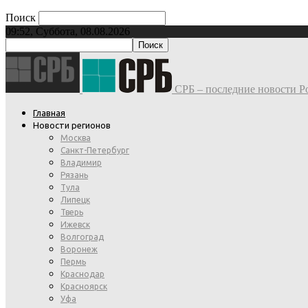
Поиск
09:52, Суббота, 08.08.2026
СРБ – последние новости Ро
Главная
Новости регионов
Москва
Санкт-Петербург
Владимир
Рязань
Тула
Липецк
Тверь
Ижевск
Волгоград
Воронеж
Пермь
Краснодар
Красноярск
Уфа