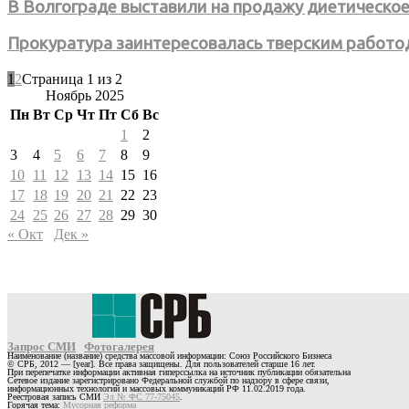
В Волгограде выставили на продажу диетическо
Прокуратура заинтересовалась тверским работ
1
2
Страница 1 из 2
Ноябрь 2025
Пн
Вт
Ср
Чт
Пт
Сб
Вс
1
2
3
4
5
6
7
8
9
10
11
12
13
14
15
16
17
18
19
20
21
22
23
24
25
26
27
28
29
30
« Окт
Дек »
Запрос СМИ
Фотогалерея
Наименование (название) средства массовой информации: Союз Российского Бизнеса
© СРБ, 2012 — [year]. Все права защищены. Для пользователей старше 16 лет.
При перепечатке информации активная гиперссылка на источник публикации обязательна
Сетевое издание зарегистрировано Федеральной службой по надзору в сфере связи,
информационных технологий и массовых коммуникаций РФ 11.02.2019 года.
Реестровая запись СМИ
Эл № ФС 77-75045
.
Горячая тема:
Мусорная реформа