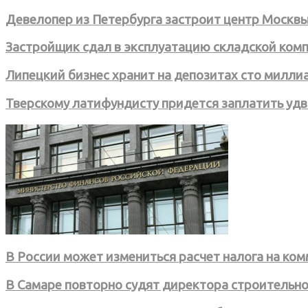
Девелопер из Петербурга застроит центр Москв
Застройщик сдал в эксплуатацию складской ком
Липецкий бизнес хранит на депозитах сто милли
Тверскому латифундисту придется заплатить уд
В России может измениться расчет налога на к
В Самаре повторно судят директора строительн