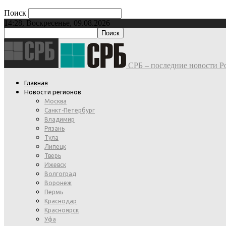
Поиск
14:28, Воскресенье, 09.08.2026
СРБ – последние новости Ро
Главная
Новости регионов
Москва
Санкт-Петербург
Владимир
Рязань
Тула
Липецк
Тверь
Ижевск
Волгоград
Воронеж
Пермь
Краснодар
Красноярск
Уфа