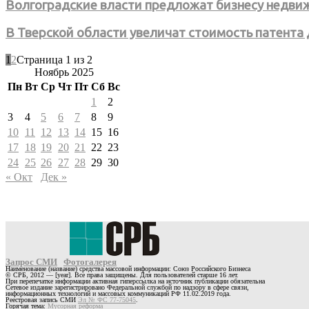
Волгоградские власти предложат бизнесу недви
В Тверской области увеличат стоимость патента
1
2
Страница 1 из 2
Ноябрь 2025
Пн
Вт
Ср
Чт
Пт
Сб
Вс
1
2
3
4
5
6
7
8
9
10
11
12
13
14
15
16
17
18
19
20
21
22
23
24
25
26
27
28
29
30
« Окт
Дек »
Запрос СМИ
Фотогалерея
Наименование (название) средства массовой информации: Союз Российского Бизнеса
© СРБ, 2012 — [year]. Все права защищены. Для пользователей старше 16 лет.
При перепечатке информации активная гиперссылка на источник публикации обязательна
Сетевое издание зарегистрировано Федеральной службой по надзору в сфере связи,
информационных технологий и массовых коммуникаций РФ 11.02.2019 года.
Реестровая запись СМИ
Эл № ФС 77-75045
.
Горячая тема:
Мусорная реформа