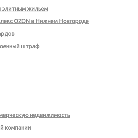
ы элитным жильем
плекс OZON в Нижнем Новгороде
ардов
военный штраф
оммерческую недвижимость
ой компании