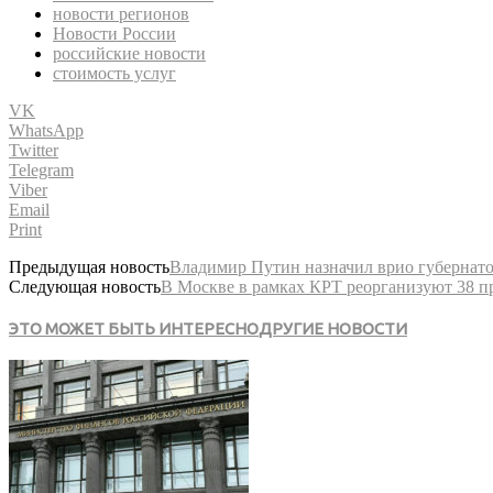
новости регионов
Новости России
российские новости
стоимость услуг
VK
WhatsApp
Twitter
Telegram
Viber
Email
Print
Предыдущая новость
Владимир Путин назначил врио губернато
Следующая новость
В Москве в рамках КРТ реорганизуют 38 п
ЭТО МОЖЕТ БЫТЬ ИНТЕРЕСНО
ДРУГИЕ НОВОСТИ