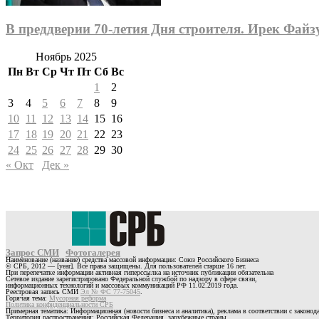
В преддверии 70-летия Дня строителя. Ирек Фай
Ноябрь 2025
Пн
Вт
Ср
Чт
Пт
Сб
Вс
1
2
3
4
5
6
7
8
9
10
11
12
13
14
15
16
17
18
19
20
21
22
23
24
25
26
27
28
29
30
« Окт
Дек »
Запрос СМИ
Фотогалерея
Наименование (название) средства массовой информации: Союз Российского Бизнеса
© СРБ, 2012 — [year]. Все права защищены. Для пользователей старше 16 лет.
При перепечатке информации активная гиперссылка на источник публикации обязательна
Сетевое издание зарегистрировано Федеральной службой по надзору в сфере связи,
информационных технологий и массовых коммуникаций РФ 11.02.2019 года.
Реестровая запись СМИ
Эл № ФС 77-75045
.
Горячая тема:
Мусорная реформа
Политика конфиденциальности СРБ
Примерная тематика: Информационная (новости бизнеса и аналитика), реклама в соответствии с законо
Территория распространения: Российская Федерация, зарубежные страны