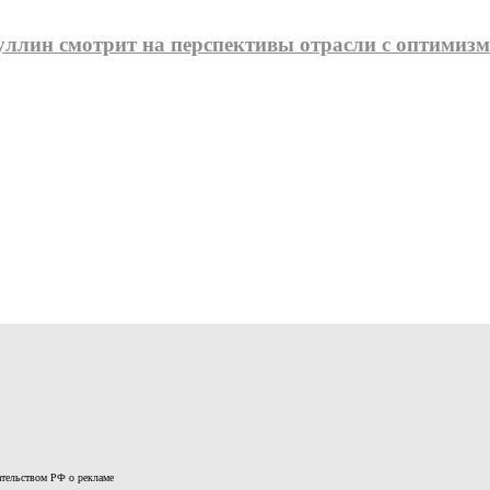
зуллин смотрит на перспективы отрасли с оптимиз
дательством РФ о рекламе