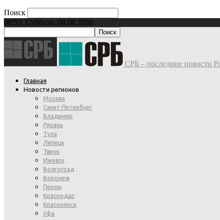
Поиск
08:53, Суббота, 08.08.2026
СРБ – последние новости Ро
Главная
Новости регионов
Москва
Санкт-Петербург
Владимир
Рязань
Тула
Липецк
Тверь
Ижевск
Волгоград
Воронеж
Пермь
Краснодар
Красноярск
Уфа