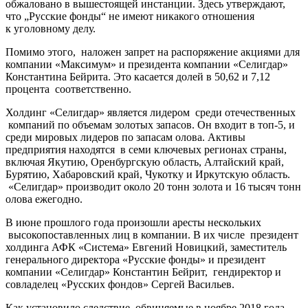
обжаловано в вышестоящей инстанции. Здесь утверждают,
что „Русские фонды“ не имеют никакого отношения
к уголовному делу.
Помимо этого, наложен запрет на распоряжение акциями для
компании «Максимум» и президента компании «Селигдар»
Константина Бейрита. Это касается долей в 50,62 и 7,12
процента соответственно.
Холдинг «Селигдар» является лидером среди отечественных
компаний по объемам золотых запасов. Он входит в топ-5, и
среди мировых лидеров по запасам олова. Активы
предприятия находятся в семи ключевых регионах страны,
включая Якутию, Оренбургскую область, Алтайский край,
Бурятию, Хабаровский край, Чукотку и Иркутскую область.
«Селигдар» производит около 20 тонн золота и 16 тысяч тонн
олова ежегодно.
В июне прошлого года произошли аресты нескольких
высокопоставленных лиц в компании. В их числе президент
холдинга АФК «Система» Евгений Новицкий, заместитель
генерального директора «Русские фонды» и президент
компании «Селигдар» Константин Бейрит, гендиректор и
совладелец «Русских фондов» Сергей Васильев.
Как установило следствие, обвиняемые в ноябре 2018 года,