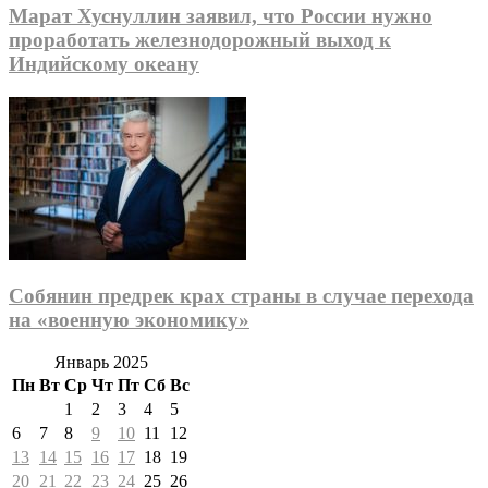
Марат Хуснуллин заявил, что России нужно
проработать железнодорожный выход к
Индийскому океану
Собянин предрек крах страны в случае перехода
на «военную экономику»
Январь 2025
Пн
Вт
Ср
Чт
Пт
Сб
Вс
1
2
3
4
5
6
7
8
9
10
11
12
13
14
15
16
17
18
19
20
21
22
23
24
25
26