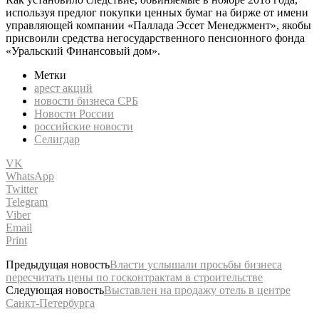
используя предлог покупки ценных бумаг на бирже от имени
управляющей компании «Паллада Эссет Менеджмент», якобы
присвоили средства негосударственного пенсионного фонда
«Уральский Финансовый дом».
Метки
арест акций
новости бизнеса СРБ
Новости России
российские новости
Селигдар
VK
WhatsApp
Twitter
Telegram
Viber
Email
Print
Предыдущая новость
Власти услышали просьбы бизнеса
пересчитать цены по госконтрактам в строительстве
Следующая новость
Выставлен на продажу отель в центре
Санкт-Петербурга