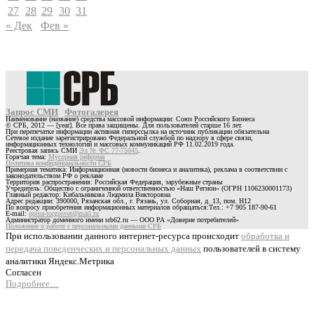
27
28
29
30
31
« Дек
Фев »
Запрос СМИ
Фотогалерея
Наименование (название) средства массовой информации: Союз Российского Бизнеса
© СРБ, 2012 — [year]. Все права защищены. Для пользователей старше 16 лет.
При перепечатке информации активная гиперссылка на источник публикации обязательна
Сетевое издание зарегистрировано Федеральной службой по надзору в сфере связи,
информационных технологий и массовых коммуникаций РФ 11.02.2019 года.
Реестровая запись СМИ
Эл № ФС 77-75045
.
Горячая тема:
Мусорная реформа
Политика конфиденциальности СРБ
Примерная тематика: Информационная (новости бизнеса и аналитика), реклама в соответствии с
законодательством РФ о рекламе
Территория распространения: Российская Федерация, зарубежные страны
Учредитель: Общество с ограниченной ответственностью «Наш Регион» (ОГРН 1106230001173)
Главный редактор: Кибальникова Людмила Викторовна
Адрес редакции: 390000, Рязанская обл., г. Рязань, ул. Соборная, д. 13, пом. Н12
По вопросу приобретения информационных материалов обращаться:Тел.: +7 905 187-90-61
E-mail:
opora-torgsovet@mail.ru
Администратор доменного имени srb62.ru — ООО РА «Доверие потребителей»
Положение о работе с персональными данными СРБ
При использовании данного интернет-ресурса происходит
обработка и
передача поведенческих и персональных данных
пользователей в систему
аналитики Яндекс.Метрика
Согласен
Подробнее…