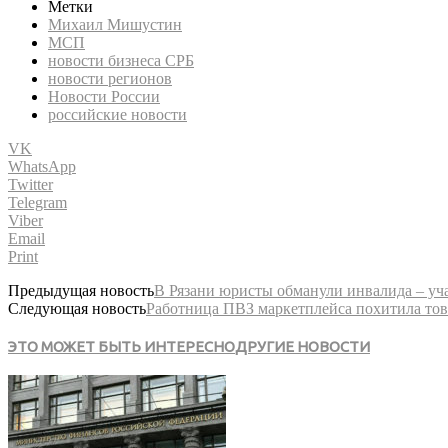
Метки
Михаил Мишустин
МСП
новости бизнеса СРБ
новости регионов
Новости России
российские новости
VK
WhatsApp
Twitter
Telegram
Viber
Email
Print
Предыдущая новость
В Рязани юристы обманули инвалида – у
Следующая новость
Работница ПВЗ маркетплейса похитила тов
ЭТО МОЖЕТ БЫТЬ ИНТЕРЕСНО
ДРУГИЕ НОВОСТИ