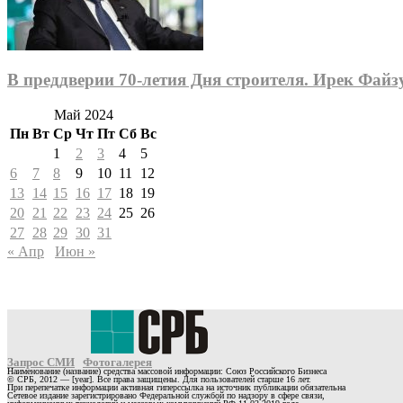
В преддверии 70-летия Дня строителя. Ирек Фай
Май 2024
Пн
Вт
Ср
Чт
Пт
Сб
Вс
1
2
3
4
5
6
7
8
9
10
11
12
13
14
15
16
17
18
19
20
21
22
23
24
25
26
27
28
29
30
31
« Апр
Июн »
Запрос СМИ
Фотогалерея
Наименование (название) средства массовой информации: Союз Российского Бизнеса
© СРБ, 2012 — [year]. Все права защищены. Для пользователей старше 16 лет.
При перепечатке информации активная гиперссылка на источник публикации обязательна
Сетевое издание зарегистрировано Федеральной службой по надзору в сфере связи,