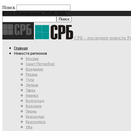
Поиск
07:13, Понедельник, 10.08.2026
СРБ – последние новости Ро
Главная
Новости регионов
Москва
Санкт-Петербург
Владимир
Рязань
Тула
Липецк
Тверь
Ижевск
Волгоград
Воронеж
Пермь
Краснодар
Красноярск
Уфа