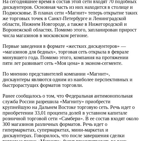
На сегодняшнее время в состав этой сети входят 70 подобных
дискаунтеров. Основная часть из них находится в столице и
Подмосковье. В планах сети «Магнит» теперь открытие таких
же торговых точек в Санкт-Петербурге и Ленинградской
области, Нижнем Новгороде, а также в Нижегородской и
Воронежской областях. Помимо этого, запланирован прирост
числа магазинов в московском регионе.
Первые заведения в формате «жестких дискаунтеров» —
«магазинов для бедных», торговая сеть открыла в феврале
минувшего года. Помимо этого, компания на протяжении
пяти лет развивает сеть «Моя цена» в эконом-сегменте.
По мнению представителей компании «Магнит»,
дискаунтеры являются одним из наиболее перспективных и
быстрорастущих форматов торговли.
Ранее сообщалось о том, что Федеральная антимонопольная
служба России разрешила «Магниту» приобрести
крупнейшую на Дальнем Востоке торговую сеть. Речь идет о
приобретении 33,01 процента долей в уставном капитале
розничной торговой сети «Самбери». В ее состав входят около
300 магазинов различных форматов. Речь идет о
гипермаркетах, супермаркетах, мини-маркетах и
дискаунтерах. Говорилось, что после завершения сделки