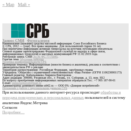
« Мар
Май »
Запрос СМИ
Фотогалерея
Наименование (название) средства массовой информации: Союз Российского Бизнеса
© СРБ, 2012 — [year]. Все права защищены. Для пользователей старше 16 лет.
При перепечатке информации активная гиперссылка на источник публикации обязательна
Сетевое издание зарегистрировано Федеральной службой по надзору в сфере связи,
информационных технологий и массовых коммуникаций РФ 11.02.2019 года.
Реестровая запись СМИ
Эл № ФС 77-75045
.
Горячая тема:
Мусорная реформа
Политика конфиденциальности СРБ
Примерная тематика: Информационная (новости бизнеса и аналитика), реклама в соответствии с
законодательством РФ о рекламе
Территория распространения: Российская Федерация, зарубежные страны
Учредитель: Общество с ограниченной ответственностью «Наш Регион» (ОГРН 1106230001173)
Главный редактор: Кибальникова Людмила Викторовна
Адрес редакции: 390000, Рязанская обл., г. Рязань, ул. Соборная, д. 13, пом. Н12
По вопросу приобретения информационных материалов обращаться:Тел.: +7 905 187-90-61
E-mail:
opora-torgsovet@mail.ru
Администратор доменного имени srb62.ru — ООО РА «Доверие потребителей»
Положение о работе с персональными данными СРБ
При использовании данного интернет-ресурса происходит
обработка и
передача поведенческих и персональных данных
пользователей в систему
аналитики Яндекс.Метрика
Согласен
Подробнее…