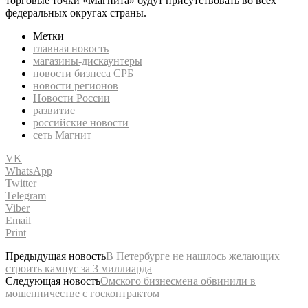
торговые точки «Магнита» будут присутствовать во всех
федеральных округах страны.
Метки
главная новость
магазины-дискаунтеры
новости бизнеса СРБ
новости регионов
Новости России
развитие
российские новости
сеть Магнит
VK
WhatsApp
Twitter
Telegram
Viber
Email
Print
Предыдущая новость
В Петербурге не нашлось желающих
строить кампус за 3 миллиарда
Следующая новость
Омского бизнесмена обвинили в
мошенничестве с госконтрактом