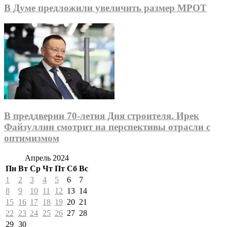
В Думе предложили увеличить размер МРОТ
В преддверии 70-летия Дня строителя. Ирек
Файзуллин смотрит на перспективы отрасли с
оптимизмом
Апрель 2024
Пн
Вт
Ср
Чт
Пт
Сб
Вс
1
2
3
4
5
6
7
8
9
10
11
12
13
14
15
16
17
18
19
20
21
22
23
24
25
26
27
28
29
30