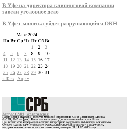
В Уфе на директора клининговой компании
завели уголовное дело
В Уфе с молотка уйдет разрушающийся ОКН
Март 2024
Пн
Вт
Ср
Чт
Пт
Сб
Вс
1
2
3
4
5
6
7
8
9
10
11
12
13
14
15
16
17
18
19
20
21
22
23
24
25
26
27
28
29
30
31
« Фев
Апр »
Запрос СМИ
Фотогалерея
Наименование (название) средства массовой информации: Союз Российского Бизнеса
© СРБ, 2012 — [year]. Все права защищены. Для пользователей старше 16 лет.
При перепечатке информации активная гиперссылка на источник публикации обязательна
Сетевое издание зарегистрировано Федеральной службой по надзору в сфере связи,
информационных технологий и массовых коммуникаций РФ 11.02.2019 года.