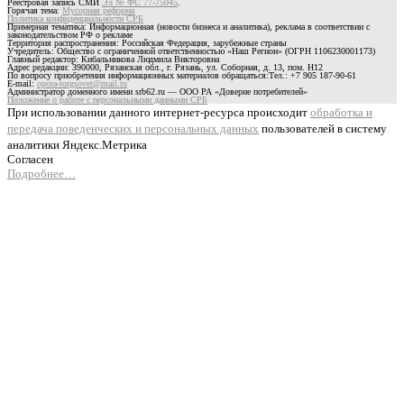
Реестровая запись СМИ
Эл № ФС 77-75045
.
Горячая тема:
Мусорная реформа
Политика конфиденциальности СРБ
Примерная тематика: Информационная (новости бизнеса и аналитика), реклама в соответствии с
законодательством РФ о рекламе
Территория распространения: Российская Федерация, зарубежные страны
Учредитель: Общество с ограниченной ответственностью «Наш Регион» (ОГРН 1106230001173)
Главный редактор: Кибальникова Людмила Викторовна
Адрес редакции: 390000, Рязанская обл., г. Рязань, ул. Соборная, д. 13, пом. Н12
По вопросу приобретения информационных материалов обращаться:Тел.: +7 905 187-90-61
E-mail:
opora-torgsovet@mail.ru
Администратор доменного имени srb62.ru — ООО РА «Доверие потребителей»
Положение о работе с персональными данными СРБ
При использовании данного интернет-ресурса происходит
обработка и
передача поведенческих и персональных данных
пользователей в систему
аналитики Яндекс.Метрика
Согласен
Подробнее…