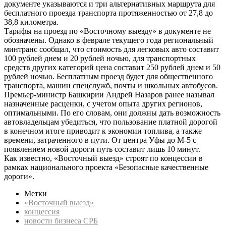
документе указываются и три альтернативных маршрута для
бесплатного проезда транспорта протяженностью от 27,8 до
38,8 километра.
Тарифы на проезд по «Восточному выезду» в документе не
обозначены. Однако в феврале текущего года региональный
минтранс сообщал, что стоимость для легковых авто составит
100 рублей днем и 20 рублей ночью, для транспортных
средств других категорий цена составит 250 рублей днем и 50
рублей ночью. Бесплатным проезд будет для общественного
транспорта, машин спецслужб, почты и школьных автобусов.
Премьер-министр Башкирии Андрей Назаров ранее называл
назначенные расценки, с учетом опыта других регионов,
оптимальными. По его словам, они должны дать возможность
автовладельцам убедиться, что пользование платной дорогой
в конечном итоге приводит к экономии топлива, а также
времени, затраченного в пути. От центра Уфы до М-5 с
появлением новой дороги путь составит лишь 10 минут.
Как известно, «Восточный выезд» строят по концессии в
рамках национального проекта «Безопасные качественные
дороги».
Метки
«Восточный выезд»
концессия
новости бизнеса СРБ