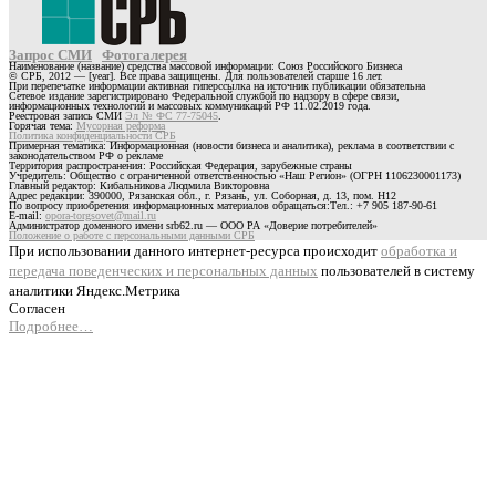
Запрос СМИ
Фотогалерея
Наименование (название) средства массовой информации: Союз Российского Бизнеса
© СРБ, 2012 — [year]. Все права защищены. Для пользователей старше 16 лет.
При перепечатке информации активная гиперссылка на источник публикации обязательна
Сетевое издание зарегистрировано Федеральной службой по надзору в сфере связи,
информационных технологий и массовых коммуникаций РФ 11.02.2019 года.
Реестровая запись СМИ
Эл № ФС 77-75045
.
Горячая тема:
Мусорная реформа
Политика конфиденциальности СРБ
Примерная тематика: Информационная (новости бизнеса и аналитика), реклама в соответствии с
законодательством РФ о рекламе
Территория распространения: Российская Федерация, зарубежные страны
Учредитель: Общество с ограниченной ответственностью «Наш Регион» (ОГРН 1106230001173)
Главный редактор: Кибальникова Людмила Викторовна
Адрес редакции: 390000, Рязанская обл., г. Рязань, ул. Соборная, д. 13, пом. Н12
По вопросу приобретения информационных материалов обращаться:Тел.: +7 905 187-90-61
E-mail:
opora-torgsovet@mail.ru
Администратор доменного имени srb62.ru — ООО РА «Доверие потребителей»
Положение о работе с персональными данными СРБ
При использовании данного интернет-ресурса происходит
обработка и
передача поведенческих и персональных данных
пользователей в систему
аналитики Яндекс.Метрика
Согласен
Подробнее…