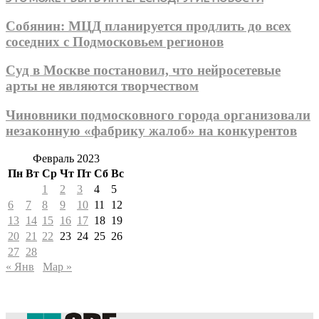
Собянин: МЦД планируется продлить до всех
соседних с Подмосковьем регионов
Суд в Москве постановил, что нейросетевые
арты не являются творчеством
Чиновники подмосковного города организовали
незаконную «фабрику жалоб» на конкурентов
Февраль 2023
Пн
Вт
Ср
Чт
Пт
Сб
Вс
1
2
3
4
5
6
7
8
9
10
11
12
13
14
15
16
17
18
19
20
21
22
23
24
25
26
27
28
« Янв
Мар »