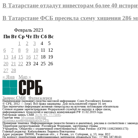
В Татарстане отдадут инвесторам более 40 истор
В Татарстане ФСБ пресекла схему хищения 286
Февраль 2023
Пн
Вт
Ср
Чт
Пт
Сб
Вс
1
2
3
4
5
6
7
8
9
10
11
12
13
14
15
16
17
18
19
20
21
22
23
24
25
26
27
28
« Янв
Мар »
Запрос СМИ
Фотогалерея
Наименование (название) средства массовой информации: Союз Российского Бизнеса
© СРБ, 2012 — [year]. Все права защищены. Для пользователей старше 16 лет.
При перепечатке информации активная гиперссылка на источник публикации обязательна
Сетевое издание зарегистрировано Федеральной службой по надзору в сфере связи,
информационных технологий и массовых коммуникаций РФ 11.02.2019 года.
Реестровая запись СМИ
Эл № ФС 77-75045
.
Горячая тема:
Мусорная реформа
Политика конфиденциальности СРБ
Примерная тематика: Информационная (новости бизнеса и аналитика), реклама в соответствии с законо
Территория распространения: Российская Федерация, зарубежные страны
Учредитель: Общество с ограниченной ответственностью «Наш Регион» (ОГРН 1106230001173)
Главный редактор: Кибальникова Людмила Викторовна
Адрес редакции: 390000, Рязанская обл., г. Рязань, ул. Соборная, д. 13, пом. Н12
По вопросу приобретения информационных материалов обращаться:Тел.: +7 905 187-90-61