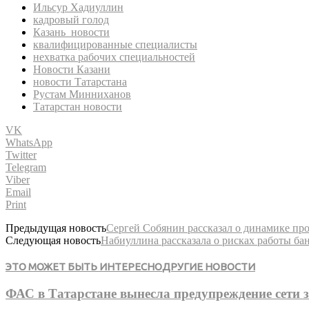
Ильсур Хадиуллин
кадровый голод
Казань новости
квалифицированные специалисты
нехватка рабочих специальностей
Новости Казани
новости Татарстана
Рустам Минниханов
Татарстан новости
VK
WhatsApp
Twitter
Telegram
Viber
Email
Print
Предыдущая новость
Сергей Собянин рассказал о динамике пр
Следующая новость
Набиуллина рассказала о рисках работы бан
ЭТО МОЖЕТ БЫТЬ ИНТЕРЕСНО
ДРУГИЕ НОВОСТИ
ФАС в Татарстане вынесла предупреждение сети з