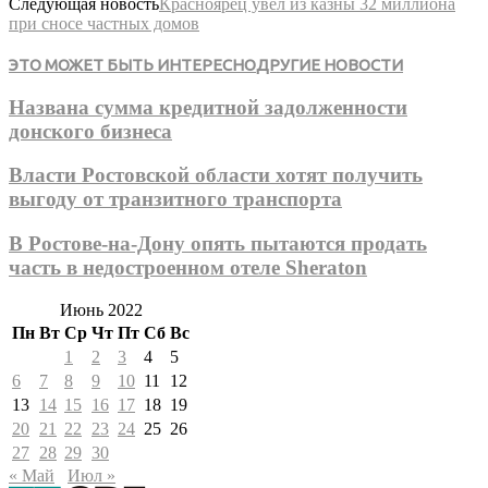
Следующая новость
Красноярец увел из казны 32 миллиона
при сносе частных домов
ЭТО МОЖЕТ БЫТЬ ИНТЕРЕСНО
ДРУГИЕ НОВОСТИ
Названа сумма кредитной задолженности
донского бизнеса
Власти Ростовской области хотят получить
выгоду от транзитного транспорта
В Ростове-на-Дону опять пытаются продать
часть в недостроенном отеле Sheraton
Июнь 2022
Пн
Вт
Ср
Чт
Пт
Сб
Вс
1
2
3
4
5
6
7
8
9
10
11
12
13
14
15
16
17
18
19
20
21
22
23
24
25
26
27
28
29
30
« Май
Июл »