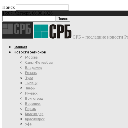
Поиск
15:07, Четверг, 06.08.2026
СРБ – последние новости Ро
Главная
Новости регионов
Москва
Санкт-Петербург
Владимир
Рязань
Тула
Липецк
Тверь
Ижевск
Волгоград
Воронеж
Пермь
Краснодар
Красноярск
Уфа