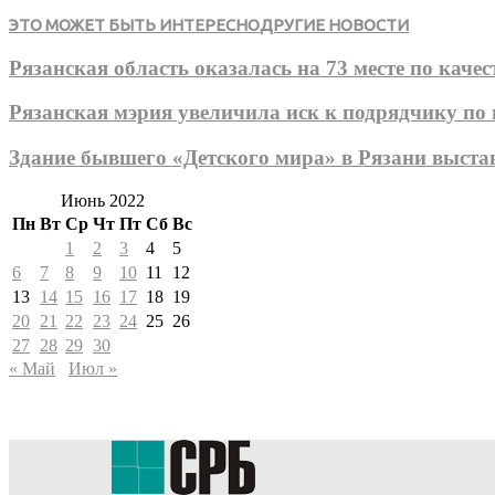
ЭТО МОЖЕТ БЫТЬ ИНТЕРЕСНО
ДРУГИЕ НОВОСТИ
Рязанская область оказалась на 73 месте по качес
Рязанская мэрия увеличила иск к подрядчику по
Здание бывшего «Детского мира» в Рязани выста
Июнь 2022
Пн
Вт
Ср
Чт
Пт
Сб
Вс
1
2
3
4
5
6
7
8
9
10
11
12
13
14
15
16
17
18
19
20
21
22
23
24
25
26
27
28
29
30
« Май
Июл »