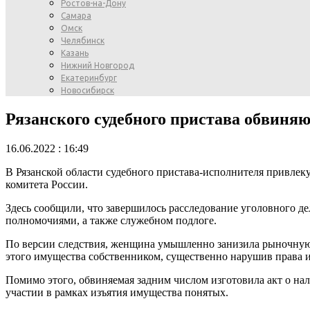
Ростов-на-Дону
Самара
Омск
Челябинск
Казань
Нижний Новгород
Екатеринбург
Новосибирск
Рязанского судебного пристава обвиняю
16.06.2022 : 16:49
В Рязанской области судебного пристава-исполнителя привлек
комитета России.
Здесь сообщили, что завершилось расследование уголовного 
полномочиями, а также служебном подлоге.
По версии следствия, женщина умышленно занизила рыночную 
этого имущества собственником, существенно нарушив права 
Помимо этого, обвиняемая задним числом изготовила акт о нал
участии в рамках изъятия имущества понятых.