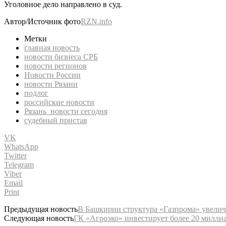
Уголовное дело направлено в суд.
Автор/Источник фото
RZN.info
Метки
главная новость
новости бизнеса СРБ
новости регионов
Новости России
новости Рязани
подлог
российские новости
Рязань новости сегодня
судебный пристав
VK
WhatsApp
Twitter
Telegram
Viber
Email
Print
Предыдущая новость
В Башкирии структура «Газпрома» увелич
Следующая новость
ГК «Агроэко» инвестирует более 20 милли