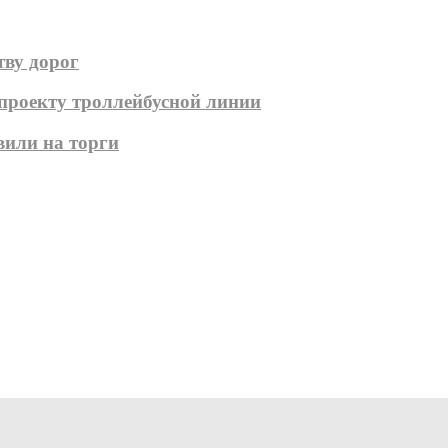
тву дорог
 проекту троллейбусной линии
вили на торги