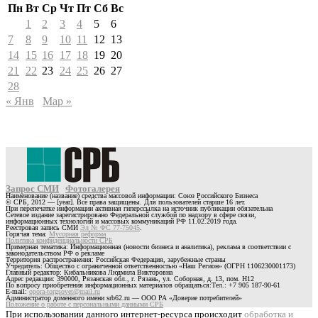
Пн
Вт
Ср
Чт
Пт
Сб
Вс
1
2
3
4
5
6
7
8
9
10
11
12
13
14
15
16
17
18
19
20
21
22
23
24
25
26
27
28
« Янв
Мар »
Запрос СМИ
Фотогалерея
Наименование (название) средства массовой информации: Союз Российского Бизнеса
© СРБ, 2012 — [year]. Все права защищены. Для пользователей старше 16 лет.
При перепечатке информации активная гиперссылка на источник публикации обязательна
Сетевое издание зарегистрировано Федеральной службой по надзору в сфере связи,
информационных технологий и массовых коммуникаций РФ 11.02.2019 года.
Реестровая запись СМИ
Эл № ФС 77-75045
.
Горячая тема:
Мусорная реформа
Политика конфиденциальности СРБ
Примерная тематика: Информационная (новости бизнеса и аналитика), реклама в соответствии с
законодательством РФ о рекламе
Территория распространения: Российская Федерация, зарубежные страны
Учредитель: Общество с ограниченной ответственностью «Наш Регион» (ОГРН 1106230001173)
Главный редактор: Кибальникова Людмила Викторовна
Адрес редакции: 390000, Рязанская обл., г. Рязань, ул. Соборная, д. 13, пом. Н12
По вопросу приобретения информационных материалов обращаться:Тел.: +7 905 187-90-61
E-mail:
opora-torgsovet@mail.ru
Администратор доменного имени srb62.ru — ООО РА «Доверие потребителей»
Положение о работе с персональными данными СРБ
При использовании данного интернет-ресурса происходит
обработка и