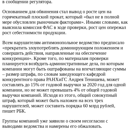
в сообщении регулятора.
Основанием для обвинения стал вывод о росте цен на
горячекатный плоский прокат, который «был не в полной
мере обусловлен рыночным факторами». Иными словами, как
выяснила комиссия ФАС в ходе проверки, рост цен опережал
рост себестоимости продукции.
Всем нарушителям антимонопольное ведомство предписало
«прекратить злоупотреблять доминирующим положением и
совершить действия, направленные на обеспечение
конкуренции». Кроме того, по материалам проверки
планируется возбудить административные дела, по которым
компании могут быть оштрафованы на впечатляющие суммы
– размер штрафа, по словам заведующего кафедрой
конкурентного права РАНХиГС Андрея Тенишева, может
составлять до 15% от годовой выручки за 2020 год для одной
компании, но не может превышать 4% от общей годовой
выручки компаний. Исходя из этого, общий совокупный
штраф, который может быть наложен на всех трех
нарушителей, может составить порядка 60 млрд рублей,
пишет РБК.
Группы компаний уже заявили о своем несогласии с
выводами ведомства и намерены его обжаловать.