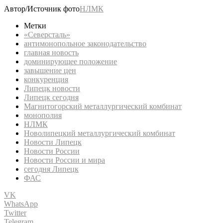
Автор/Источник фото
НЛМК
Метки
«Северсталь»
антимонопольное законодательство
главная новость
доминирующее положение
завышение цен
конкуренция
Липецк новости
Липецк сегодня
Магнитогорский металлургический комбинат
монополия
НЛМК
Новолипецкий металлургический комбинат
Новости Липецк
Новости России
Новости России и мира
сегодня Липецк
ФАС
VK
WhatsApp
Twitter
Telegram