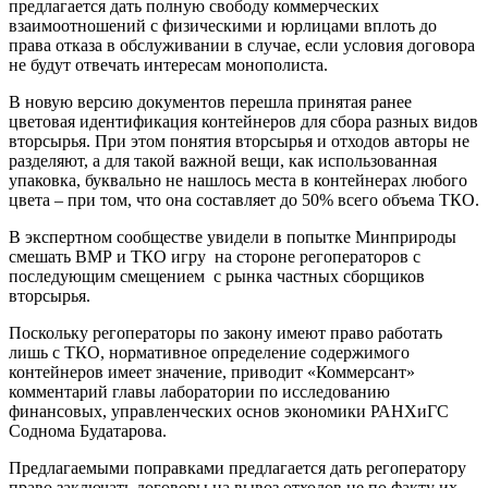
предлагается дать полную свободу коммерческих
взаимоотношений с физическими и юрлицами вплоть до
права отказа в обслуживании в случае, если условия договора
не будут отвечать интересам монополиста.
В новую версию документов перешла принятая ранее
цветовая идентификация контейнеров для сбора разных видов
вторсырья. При этом понятия вторсырья и отходов авторы не
разделяют, а для такой важной вещи, как использованная
упаковка, буквально не нашлось места в контейнерах любого
цвета – при том, что она составляет до 50% всего объема ТКО.
В экспертном сообществе увидели в попытке Минприроды
смешать ВМР и ТКО игру на стороне регоператоров с
последующим смещением с рынка частных сборщиков
вторсырья.
Поскольку регоператоры по закону имеют право работать
лишь с ТКО, нормативное определение содержимого
контейнеров имеет значение, приводит «Коммерсант»
комментарий главы лаборатории по исследованию
финансовых, управленческих основ экономики РАНХиГС
Соднома Будатарова.
Предлагаемыми поправками предлагается дать регоператору
право заключать договоры на вывоз отходов не по факту их