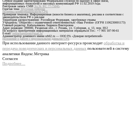
Сетевое издание зарегистрировано Федеральной службой по надзору в сфере связи,
информационных технологий и массовых коммуникаций РФ 11.02.2019 года.
Реестровая запись СМИ
Эл № ФС 77-75045
.
Горячая тема:
Мусорная реформа
Политика конфиденциальности СРБ
Примерная тематика: Информационная (новости бизнеса и аналитика), реклама в соответствии с
законодательством РФ о рекламе
Территория распространения: Российская Федерация, зарубежные страны
Учредитель: Общество с ограниченной ответственностью «Наш Регион» (ОГРН 1106230001173)
Главный редактор: Кибальникова Людмила Викторовна
Адрес редакции: 390000, Рязанская обл., г. Рязань, ул. Соборная, д. 13, пом. Н12
По вопросу приобретения информационных материалов обращаться:Тел.: +7 905 187-90-61
E-mail:
opora-torgsovet@mail.ru
Администратор доменного имени srb62.ru — ООО РА «Доверие потребителей»
Положение о работе с персональными данными СРБ
При использовании данного интернет-ресурса происходит
обработка и
передача поведенческих и персональных данных
пользователей в систему
аналитики Яндекс.Метрика
Согласен
Подробнее…