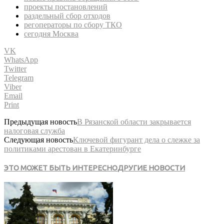
проекты постановлений
раздельный сбор отходов
регоператоры по сбору ТКО
сегодня Москва
VK
WhatsApp
Twitter
Telegram
Viber
Email
Print
Предыдущая новость
В Рязанской области закрывается
налоговая служба
Следующая новость
Ключевой фигурант дела о слежке за
политиками арестован в Екатеринбурге
ЭТО МОЖЕТ БЫТЬ ИНТЕРЕСНО
ДРУГИЕ НОВОСТИ