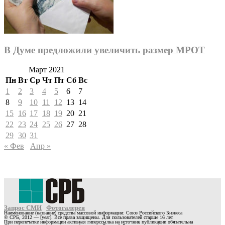
В Думе предложили увеличить размер МРОТ
Март 2021
Пн
Вт
Ср
Чт
Пт
Сб
Вс
1
2
3
4
5
6
7
8
9
10
11
12
13
14
15
16
17
18
19
20
21
22
23
24
25
26
27
28
29
30
31
« Фев
Апр »
Запрос СМИ
Фотогалерея
Наименование (название) средства массовой информации: Союз Российского Бизнеса
© СРБ, 2012 — [year]. Все права защищены. Для пользователей старше 16 лет.
При перепечатке информации активная гиперссылка на источник публикации обязательна