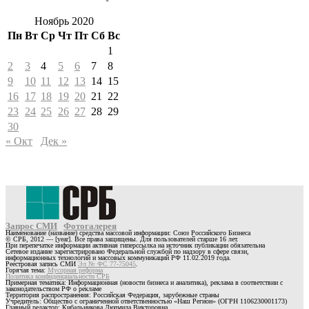
Ноябрь 2020
Пн
Вт
Ср
Чт
Пт
Сб
Вс
1
2
3
4
5
6
7
8
9
10
11
12
13
14
15
16
17
18
19
20
21
22
23
24
25
26
27
28
29
30
« Окт
Дек »
Запрос СМИ
Фотогалерея
Наименование (название) средства массовой информации: Союз Российского Бизнеса
© СРБ, 2012 — [year]. Все права защищены. Для пользователей старше 16 лет.
При перепечатке информации активная гиперссылка на источник публикации обязательна
Сетевое издание зарегистрировано Федеральной службой по надзору в сфере связи,
информационных технологий и массовых коммуникаций РФ 11.02.2019 года.
Реестровая запись СМИ
Эл № ФС 77-75045
.
Горячая тема:
Мусорная реформа
Политика конфиденциальности СРБ
Примерная тематика: Информационная (новости бизнеса и аналитика), реклама в соответствии с
законодательством РФ о рекламе
Территория распространения: Российская Федерация, зарубежные страны
Учредитель: Общество с ограниченной ответственностью «Наш Регион» (ОГРН 1106230001173)
Главный редактор: Кибальникова Людмила Викторовна