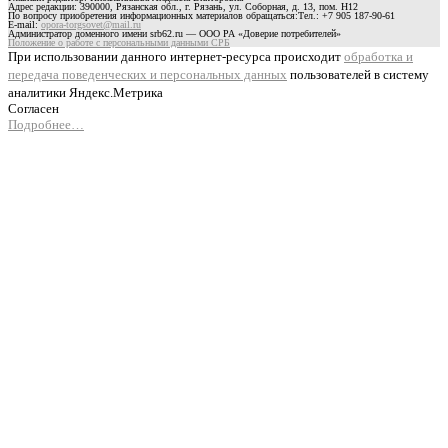
Адрес редакции: 390000, Рязанская обл., г. Рязань, ул. Соборная, д. 13, пом. Н12
По вопросу приобретения информационных материалов обращаться:Тел.: +7 905 187-90-61
E-mail:
opora-torgsovet@mail.ru
Администратор доменного имени srb62.ru — ООО РА «Доверие потребителей»
Положение о работе с персональными данными СРБ
При использовании данного интернет-ресурса происходит
обработка и
передача поведенческих и персональных данных
пользователей в систему
аналитики Яндекс.Метрика
Согласен
Подробнее…