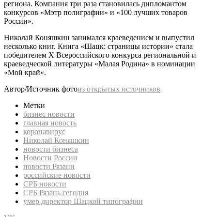
региона. Компания три раза становилась дипломантом
конкурсов «Мэтр полиграфии» и «100 лучших товаров
России».
Николай Коняшкин занимался краеведением и выпустил
несколько книг. Книга «Шацк: страницы истории» стала
победителем Х Всероссийского конкурса региональной и
краеведческой литературы «Малая Родина» в номинации
«Мой край».
Автор/Источник фото
из открытых источников
Метки
бизнес новости
главная новость
коронавирус
Николай Коняшкин
новости бизнеса
Новости России
новости Рязани
российские новости
СРБ новости
СРБ Рязань сегодня
умер директор Шацкой типографии