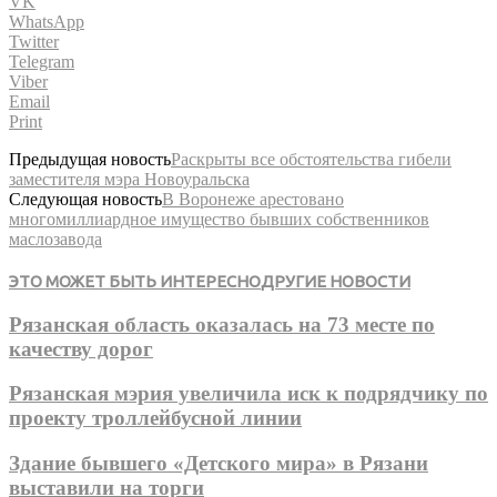
VK
WhatsApp
Twitter
Telegram
Viber
Email
Print
Предыдущая новость
Раскрыты все обстоятельства гибели
заместителя мэра Новоуральска
Следующая новость
В Воронеже арестовано
многомиллиардное имущество бывших собственников
маслозавода
ЭТО МОЖЕТ БЫТЬ ИНТЕРЕСНО
ДРУГИЕ НОВОСТИ
Рязанская область оказалась на 73 месте по
качеству дорог
Рязанская мэрия увеличила иск к подрядчику по
проекту троллейбусной линии
Здание бывшего «Детского мира» в Рязани
выставили на торги