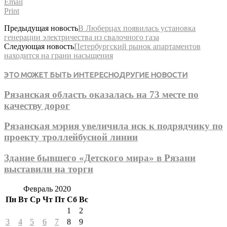
Email
Print
Предыдущая новость
В Люберцах появилась установка
генерации электричества из свалочного газа
Следующая новость
Петербургский рынок апартаментов
находится на грани насыщения
ЭТО МОЖЕТ БЫТЬ ИНТЕРЕСНО
ДРУГИЕ НОВОСТИ
Рязанская область оказалась на 73 месте по
качеству дорог
Рязанская мэрия увеличила иск к подрядчику по
проекту троллейбусной линии
Здание бывшего «Детского мира» в Рязани
выставили на торги
Февраль 2020
Пн
Вт
Ср
Чт
Пт
Сб
Вс
1
2
3
4
5
6
7
8
9