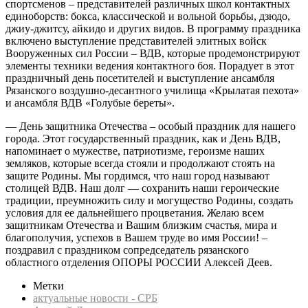
спортсменов – представителей различных школ контактных
единоборств: бокса, классической и вольной борьбы, дзюдо,
джиу-джитсу, айкидо и других видов. В программу праздника
включено выступление представителей элитных войск
Вооруженных сил России – ВДВ, которые продемонстрируют
элементы техники ведения контактного боя. Порадует в этот
праздничный день посетителей и выступление ансамбля
Рязанского воздушно-десантного училища «Крылатая пехота»
и ансамбля ВДВ «Голубые береты».
— День защитника Отечества – особый праздник для нашего
города. Этот государственный праздник, как и День ВДВ,
напоминает о мужестве, патриотизме, героизме наших
земляков, которые всегда стояли и продолжают стоять на
защите Родины. Мы гордимся, что наш город называют
столицей ВДВ. Наш долг — сохранить наши героические
традиции, преумножить силу и могущество Родины, создать
условия для ее дальнейшего процветания. Желаю всем
защитникам Отечества и Вашим близким счастья, мира и
благополучия, успехов в Вашем труде во имя России! –
поздравил с праздником сопредседатель рязанского
областного отделения ОПОРЫ РОССИИ Алексей Деев.
Метки
актуальные новости - СРБ