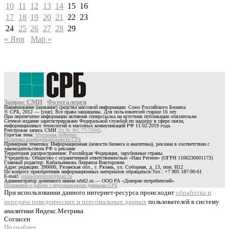
10
11
12
13
14
15
16
17
18
19
20
21
22
23
24
25
26
27
28
29
« Янв
Мар »
Запрос СМИ
Фотогалерея
Наименование (название) средства массовой информации: Союз Российского Бизнеса
© СРБ, 2012 — [year]. Все права защищены. Для пользователей старше 16 лет.
При перепечатке информации активная гиперссылка на источник публикации обязательна
Сетевое издание зарегистрировано Федеральной службой по надзору в сфере связи,
информационных технологий и массовых коммуникаций РФ 11.02.2019 года.
Реестровая запись СМИ
Эл № ФС 77-75045
.
Горячая тема:
Мусорная реформа
Политика конфиденциальности СРБ
Примерная тематика: Информационная (новости бизнеса и аналитика), реклама в соответствии с
законодательством РФ о рекламе
Территория распространения: Российская Федерация, зарубежные страны
Учредитель: Общество с ограниченной ответственностью «Наш Регион» (ОГРН 1106230001173)
Главный редактор: Кибальникова Людмила Викторовна
Адрес редакции: 390000, Рязанская обл., г. Рязань, ул. Соборная, д. 13, пом. Н12
По вопросу приобретения информационных материалов обращаться:Тел.: +7 905 187-90-61
E-mail:
opora-torgsovet@mail.ru
Администратор доменного имени srb62.ru — ООО РА «Доверие потребителей»
Положение о работе с персональными данными СРБ
При использовании данного интернет-ресурса происходит
обработка и
передача поведенческих и персональных данных
пользователей в систему
аналитики Яндекс.Метрика
Согласен
Подробнее…