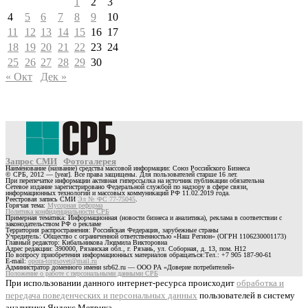
1
2
3
4
5
6
7
8
9
10
11
12
13
14
15
16
17
18
19
20
21
22
23
24
25
26
27
28
29
30
« Окт
Дек »
Запрос СМИ
Фотогалерея
Наименование (название) средства массовой информации: Союз Российского Бизнеса
© СРБ, 2012 — [year]. Все права защищены. Для пользователей старше 16 лет.
При перепечатке информации активная гиперссылка на источник публикации обязательна
Сетевое издание зарегистрировано Федеральной службой по надзору в сфере связи,
информационных технологий и массовых коммуникаций РФ 11.02.2019 года.
Реестровая запись СМИ
Эл № ФС 77-75045
.
Горячая тема:
Мусорная реформа
Политика конфиденциальности СРБ
Примерная тематика: Информационная (новости бизнеса и аналитика), реклама в соответствии с
законодательством РФ о рекламе
Территория распространения: Российская Федерация, зарубежные страны
Учредитель: Общество с ограниченной ответственностью «Наш Регион» (ОГРН 1106230001173)
Главный редактор: Кибальникова Людмила Викторовна
Адрес редакции: 390000, Рязанская обл., г. Рязань, ул. Соборная, д. 13, пом. Н12
По вопросу приобретения информационных материалов обращаться:Тел.: +7 905 187-90-61
E-mail:
opora-torgsovet@mail.ru
Администратор доменного имени srb62.ru — ООО РА «Доверие потребителей»
Положение о работе с персональными данными СРБ
При использовании данного интернет-ресурса происходит
обработка и
передача поведенческих и персональных данных
пользователей в систему
аналитики Яндекс.Метрика