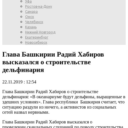
Уфа
Ростов-на-Дону
Самара
Омск
Челябинск
Казань
Нижний Новгород
Екатеринбург
Новосибирск
Глава Башкирии Радий Хабиров
высказался о строительстве
дельфинария
22.11.2019 : 12:54
Глава Башкирии Радий Хабиров о строительстве
дельфинария: «В океанариуме будут дельфины, выращенные в
здешних условиях». Глава республики Башкирия считает, что
ситуацию раздули из ничего, а активистов из социальных
сетей назвал нервными.
Глава Башкирии Радий Хабиров высказался о
проведении скандальных слушаний по поводу строительства