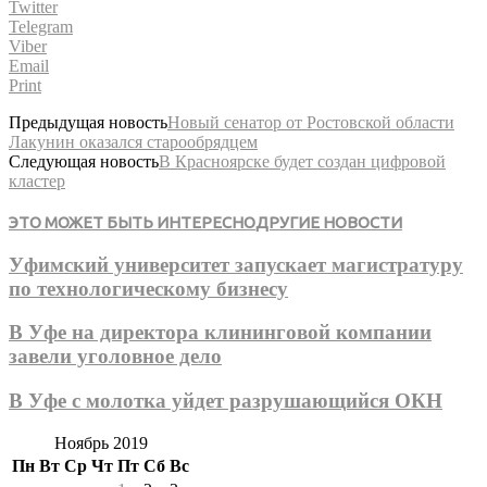
Twitter
Telegram
Viber
Email
Print
Предыдущая новость
Новый сенатор от Ростовской области
Лакунин оказался старообрядцем
Следующая новость
В Красноярске будет создан цифровой
кластер
ЭТО МОЖЕТ БЫТЬ ИНТЕРЕСНО
ДРУГИЕ НОВОСТИ
Уфимский университет запускает магистратуру
по технологическому бизнесу
В Уфе на директора клининговой компании
завели уголовное дело
В Уфе с молотка уйдет разрушающийся ОКН
Ноябрь 2019
Пн
Вт
Ср
Чт
Пт
Сб
Вс