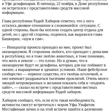
в Уфе дельфинария. В пятницу, 22 ноября, в Доме республики
он встретился с представителями средств массовой
информации.
Глава республики Радий Хабиров отметил, что у него
осталось двоякое отношение к сложившейся ситуации. С
одной стороны, было бы неплохо создать центр отдыха для
детей, но с другой стороны, поднялся, как выразился глава
Башкирии, «шум и гам».
— Инициатор проекта приходил ко мне, проект был
океанариумом. Я сторонник любого, кто приходит с деньгами
в республику, но я тоже люблю животных, я тоже понимаю,
что жить в неволе — это плохо. Но я думаю, что в
океанариуме будут не дельфины, которых для нас поймают в
океане, а выращенные в здешних условиях. Наше фейсбусное
сообщество — нервное существо, его ткнёшь иголочкой, и
оно начинает раздражаться тысячами проклятий. Очень много
эмоций непроверенных и желания показать себя и «поднять
хайп», — сказал на встрече с представителями местных
средств массовой информации Радий хабиров.
Хабиров сообщил, что, если есть такая необходимость,
активисты смогут встретиться с мэром Уфы Ульфатом
Мустафиным лично и на этой встрече прийти к разумному