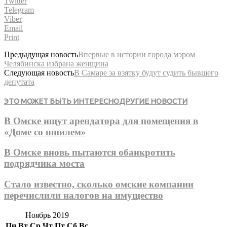
Twitter
Telegram
Viber
Email
Print
Предыдущая новость
Впервые в истории города мэром
Челябинска избрана женщина
Следующая новость
В Самаре за взятку будут судить бывшего
депутата
ЭТО МОЖЕТ БЫТЬ ИНТЕРЕСНО
ДРУГИЕ НОВОСТИ
В Омске ищут арендатора для помещения в
«Доме со шпилем»
В Омске вновь пытаются обанкротить
подрядчика моста
Стало известно, сколько омские компании
перечислили налогов на имущество
Ноябрь 2019
Пн
Вт
Ср
Чт
Пт
Сб
Вс