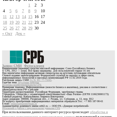
1
2
3
4
5
6
7
8
9
10
11
12
13
14
15
16
17
18
19
20
21
22
23
24
25
26
27
28
29
30
« Окт
Дек »
Запрос СМИ
Фотогалерея
Наименование (название) средства массовой информации: Союз Российского Бизнеса
© СРБ, 2012 — [year]. Все права защищены. Для пользователей старше 16 лет.
При перепечатке информации активная гиперссылка на источник публикации обязательна
Сетевое издание зарегистрировано Федеральной службой по надзору в сфере связи,
информационных технологий и массовых коммуникаций РФ 11.02.2019 года.
Реестровая запись СМИ
Эл № ФС 77-75045
.
Горячая тема:
Мусорная реформа
Политика конфиденциальности СРБ
Примерная тематика: Информационная (новости бизнеса и аналитика), реклама в соответствии с
законодательством РФ о рекламе
Территория распространения: Российская Федерация, зарубежные страны
Учредитель: Общество с ограниченной ответственностью «Наш Регион» (ОГРН 1106230001173)
Главный редактор: Кибальникова Людмила Викторовна
Адрес редакции: 390000, Рязанская обл., г. Рязань, ул. Соборная, д. 13, пом. Н12
По вопросу приобретения информационных материалов обращаться:Тел.: +7 905 187-90-61
E-mail:
opora-torgsovet@mail.ru
Администратор доменного имени srb62.ru — ООО РА «Доверие потребителей»
Положение о работе с персональными данными СРБ
При использовании данного интернет-ресурса происходит
обработка и
передача поведенческих и персональных данных
пользователей в систему