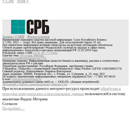
« Сен
Ноя »
Запрос СМИ
Фотогалерея
Наименование (название) средства массовой информации: Союз Российского Бизнеса
© СРБ, 2012 — [year]. Все права защищены. Для пользователей старше 16 лет.
При перепечатке информации активная гиперссылка на источник публикации обязательна
Сетевое издание зарегистрировано Федеральной службой по надзору в сфере связи,
информационных технологий и массовых коммуникаций РФ 11.02.2019 года.
Реестровая запись СМИ
Эл № ФС 77-75045
.
Горячая тема:
Мусорная реформа
Политика конфиденциальности СРБ
Примерная тематика: Информационная (новости бизнеса и аналитика), реклама в соответствии с
законодательством РФ о рекламе
Территория распространения: Российская Федерация, зарубежные страны
Учредитель: Общество с ограниченной ответственностью «Наш Регион» (ОГРН 1106230001173)
Главный редактор: Кибальникова Людмила Викторовна
Адрес редакции: 390000, Рязанская обл., г. Рязань, ул. Соборная, д. 13, пом. Н12
По вопросу приобретения информационных материалов обращаться:Тел.: +7 905 187-90-61
E-mail:
opora-torgsovet@mail.ru
Администратор доменного имени srb62.ru — ООО РА «Доверие потребителей»
Положение о работе с персональными данными СРБ
При использовании данного интернет-ресурса происходит
обработка и
передача поведенческих и персональных данных
пользователей в систему
аналитики Яндекс.Метрика
Согласен
Подробнее…