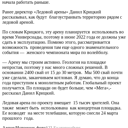
начала работать раньше.
Ранее директор «Ледовой арены» Данил Крицкий
рассказывал, как будут благоустраивать территорию рядом с
ледовой ареной.
По словам Крицкого, эту арену планируется использовать во
время Универсиады, поэтому в июне 2022 года ее должны уже
сдать в эксплуатацию. Помимо этого, рассматривается
возможность проведения там еще одного знаменательного
события — женского чемпионата мира по волейболу.
— Арену мы строим активно. Геология на площадке
непростая, поэтому у нас много сложных решений. В
основании 2400 свай от 15 до 30 метров. Мы 500 свай почти
уже сделали, заканчиваем котлован. Я думаю, что до конца
года приступим к монолитным работам. Глобальный проект
получается. По площади он будет больше, чем «Мега»,-
рассказал Данил Крицкий.
Ледовая арена по проекту вмещает 15 тысяч зрителей. Она
также может быть использована как концертная площадка.
Ее возводят на месте телебашни, которую снесли 24 марта
прошлого года.
Автор/Источник фото
КП Екатеринбург