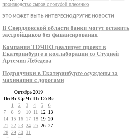
производство сыров с голубой плесенью
ЭТО МОЖЕТ БЫТЬ ИНТЕРЕСНО
ДРУГИЕ НОВОСТИ
В Свердловской области банки могут оставить
застройщиков без финансирования
Компания ТОЧНО реализует проект в
Екатеринбурге в коллаборации со Студией
Артемия Лебедева
Подрядчики в Екатеринбурге осуждены за
махинации с дорогами
Октябрь 2019
Пн
Вт
Ср
Чт
Пт
Сб
Вс
1
2
3
4
5
6
7
8
9
10
11
12
13
14
15
16
17
18
19
20
21
22
23
24
25
26
27
28
29
30
31